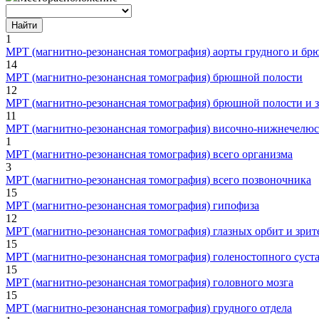
Найти
1
МРТ (магнитно-резонансная томография) аорты грудного и бр
14
МРТ (магнитно-резонансная томография) брюшной полости
12
МРТ (магнитно-резонансная томография) брюшной полости и 
11
МРТ (магнитно-резонансная томография) височно-нижнечелюс
1
МРТ (магнитно-резонансная томография) всего организма
3
МРТ (магнитно-резонансная томография) всего позвоночника
15
МРТ (магнитно-резонансная томография) гипофиза
12
МРТ (магнитно-резонансная томография) глазных орбит и зри
15
МРТ (магнитно-резонансная томография) голеностопного суст
15
МРТ (магнитно-резонансная томография) головного мозга
15
МРТ (магнитно-резонансная томография) грудного отдела