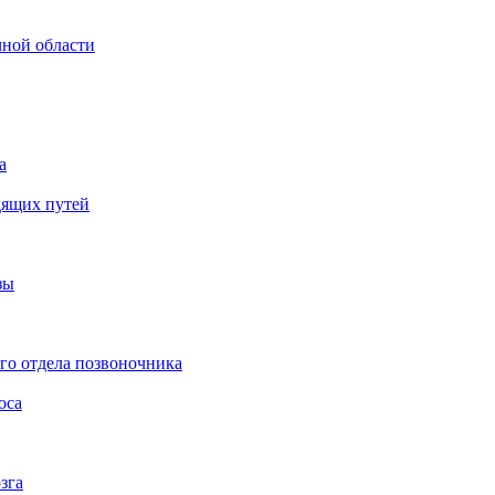
чной области
а
дящих путей
зы
го отдела позвоночника
оса
зга