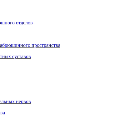
юшного отделов
забрюшинного пространства
тных суставов
тельных нервов
ава