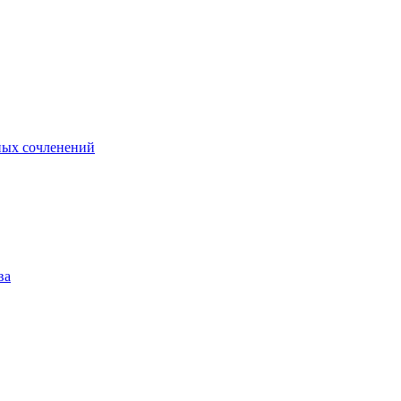
ных сочленений
ва