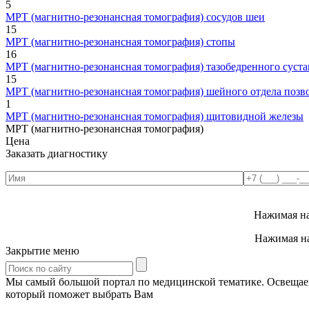
5
МРТ (магнитно-резонансная томография) сосудов шеи
15
МРТ (магнитно-резонансная томография) стопы
16
МРТ (магнитно-резонансная томография) тазобедренного суста
15
МРТ (магнитно-резонансная томография) шейного отдела позв
1
МРТ (магнитно-резонансная томография) щитовидной железы
МРТ (магнитно-резонансная томография)
Цена
Заказать диагностику
Нажимая на
Нажимая на
Закрытие меню
Мы самый большой портал по медицинской тематике. Освещаем 
который поможет выбрать Вам