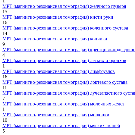
1
МРТ (магнитно-резонансная томография) желчного пузыря
15
МРТ (магнитно-резонансная томография) кисти руки
16
МРТ (магнитно-резонансная томография) коленного сустава
14
МРТ (магнитно-резонансная томография) копчика
9
МРТ (магнитно-резонансная томография) крестцово-подвздош
4
МРТ (магнитно-резонансная томография) легких и бронхов
1
МРТ (магнитно-резонансная томография) лимфоузлов
16
МРТ (магнитно-резонансная томография) локтевого сустава
11
МРТ (магнитно-резонансная томография) лучезапястного суста
7
МРТ (магнитно-резонансная томография) молочных желез
1
МРТ (магнитно-резонансная томография) мошонки
10
МРТ (магнитно-резонансная томография) мягких тканей
5