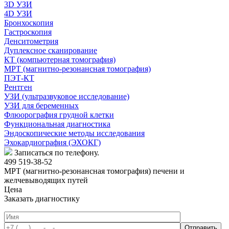
3D УЗИ
4D УЗИ
Бронхоскопия
Гастроскопия
Денситометрия
Дуплексное сканирование
КТ (компьютерная томография)
МРТ (магнитно-резонансная томография)
ПЭТ-КТ
Рентген
УЗИ (ультразвуковое исследование)
УЗИ для беременных
Флюорография грудной клетки
Функциональная диагностика
Эндоскопические методы исследования
Эхокардиография (ЭХОКГ)
Записаться по телефону.
499 519-38-52
МРТ (магнитно-резонансная томография) печени и
желчевыводящих путей
Цена
Заказать диагностику