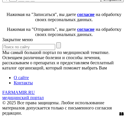
Нажимая на "Записаться", вы даете
согласие
на обработку
своих персональных данных.
Нажимая на "Отправить", вы даете
согласие
на обработку
своих персональных данных.
Закрытие меню
Мы самый большой портал по медицинской тематике.
Освещаем различные болезни и способы лечения,
рассказываем о препаратах и предоставляем бесплатный
каталог организаций, который поможет выбрать Вам
О сайте
Контакты
FARMAMIR.RU
медицинский портал
© 2025 Все права защищены. Любое использование
материалов допускается только с письменного согласия
редакции.
15
51
56
29
61
12
45
11
1
5
1
2
1
3
9
8