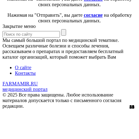
своих персональных данных.
Нажимая на "Отправить", вы даете
согласие
на обработку
своих персональных данных.
Закрытие меню
Мы самый большой портал по медицинской тематике.
Освещаем различные болезни и способы лечения,
рассказываем о препаратах и предоставляем бесплатный
каталог организаций, который поможет выбрать Вам
О сайте
Контакты
FARMAMIR.RU
медицинский портал
© 2025 Все права защищены. Любое использование
материалов допускается только с письменного согласия
редакции.
15
51
56
29
61
12
45
11
1
5
1
2
1
3
9
8