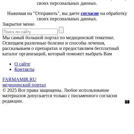
своих персональных данных.
Нажимая на "Отправить", вы даете
согласие
на обработку
своих персональных данных.
Закрытие меню
Мы самый большой портал по медицинской тематике.
Освещаем различные болезни и способы лечения,
рассказываем о препаратах и предоставляем бесплатный
каталог организаций, который поможет выбрать Вам
О сайте
Контакты
FARMAMIR.RU
медицинский портал
© 2025 Все права защищены. Любое использование
материалов допускается только с письменного согласия
редакции.
15
51
56
29
61
12
45
11
1
5
1
2
1
3
9
8