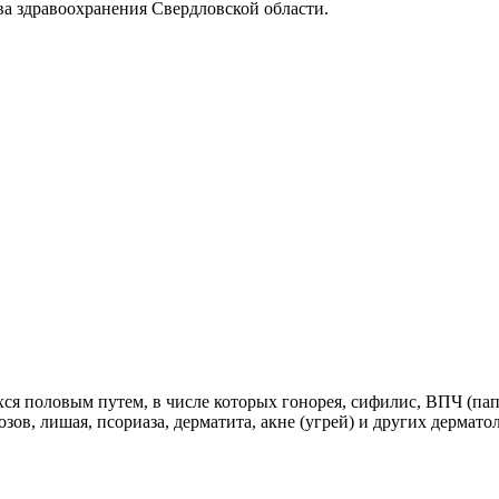
ва здравоохранения Свердловской области.
я половым путем, в числе которых гонорея, сифилис, ВПЧ (папи
озов, лишая, псориаза, дерматита, акне (угрей) и других дермат