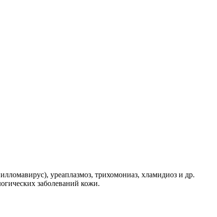
лломавирус), уреаплазмоз, трихомониаз, хламидиоз и др.
ологических заболеваний кожи.