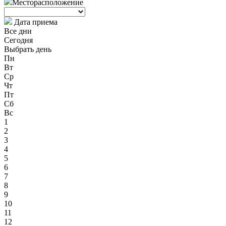
Месторасположение
Дата приема
Все дни
Сегодня
Выбрать день
Пн
Вт
Ср
Чт
Пт
Сб
Вс
1
2
3
4
5
6
7
8
9
10
11
12