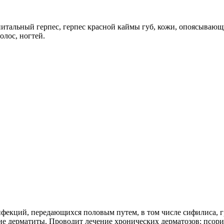
итальный герпес, герпес красной каймы губ, кожи, опоясывающ
лос, ногтей.
нфекций, передающихся половым путем, в том числе сифилиса,
кие дерматиты. Проводит лечение хронических дерматозов: псор