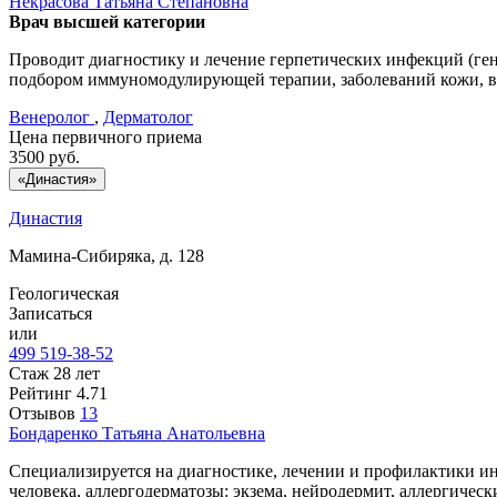
Некрасова
Татьяна Степановна
Врач высшей категории
Проводит диагностику и лечение герпетических инфекций (ген
подбором иммуномодулирующей терапии, заболеваний кожи, во
Венеролог
,
Дерматолог
Цена первичного приема
3500
руб.
«Династия»
Династия
Мамина-Сибиряка, д. 128
Геологическая
Записаться
или
499 519-38-52
Стаж 28 лет
Рейтинг
4.71
Отзывов
13
Бондаренко
Татьяна Анатольевна
Специализируется на диагностике, лечении и профилактики и
человека, аллергодерматозы: экзема, нейродермит, аллергичес