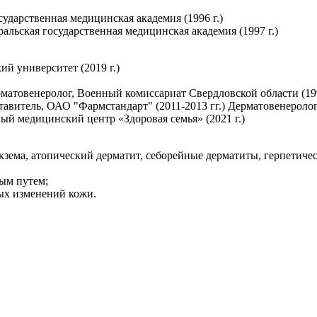
ударственная медицинская академия (1996 г.)
альская государственная медицинская академия (1997 г.)
й университет (2019 г.)
рматовенеролог, Военный комиссариат Свердловской области (199
тавитель, ОАО "Фармстандарт" (2011-2013 гг.) Дерматовенероло
й медицинский центр «Здоровая семья» (2021 г.)
кзема, атопический дерматит, себорейные дерматиты, герпетиче
вым путем;
ых изменений кожи.