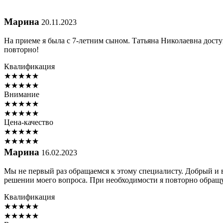
Марина
20.11.2023
На приеме я была с 7-летним сыном. Татьяна Николаевна доступ
повторно!
Квалификация
★
★
★
★
★
★
★
★
★
★
Внимание
★
★
★
★
★
★
★
★
★
★
Цена-качество
★
★
★
★
★
★
★
★
★
★
Марина
16.02.2023
Мы не первый раз обращаемся к этому специалисту. Добрый и 
решении моего вопроса. При необходимости я повторно обращу
Квалификация
★
★
★
★
★
★
★
★
★
★