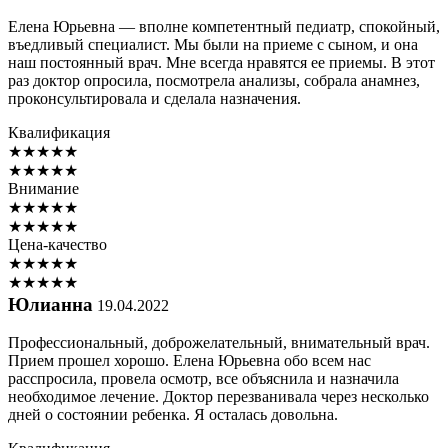
Елена Юрьевна — вполне компетентный педиатр, спокойный,
въедливый специалист. Мы были на приеме с сыном, и она
наш постоянный врач. Мне всегда нравятся ее приемы. В этот
раз доктор опросила, посмотрела анализы, собрала анамнез,
проконсультировала и сделала назначения.
Квалификация
★
★
★
★
★
★
★
★
★
★
Внимание
★
★
★
★
★
★
★
★
★
★
Цена-качество
★
★
★
★
★
★
★
★
★
★
Юлианна
19.04.2022
Профессиональный, доброжелательный, внимательный врач.
Прием прошел хорошо. Елена Юрьевна обо всем нас
расспросила, провела осмотр, все объяснила и назначила
необходимое лечение. Доктор перезванивала через несколько
дней о состоянии ребенка. Я осталась довольна.