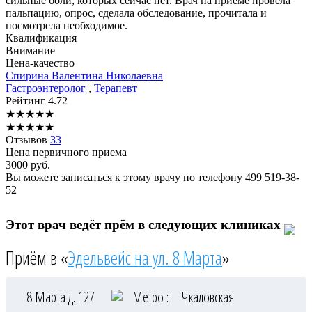
сильные боли, которых сейчас нет. Врач на приеме провела
пальпацию, опрос, сделала обследование, прочитала и
посмотрела необходимое.
Квалификация
Внимание
Цена-качество
Спирина
Валентина Николаевна
Гастроэнтеролог
,
Терапевт
Рейтинг
4.72
★
★
★
★
★
★
★
★
★
★
Отзывов
33
Цена первичного приема
3000
руб.
Вы можете записаться к этому врачу по телефону
499 519-38-
52
Этот врач ведёт прём в следующих клиниках
Приём в «
Эдельвейс на ул. 8 Марта
»
8 Марта д. 127
Метро :
Чкаловская