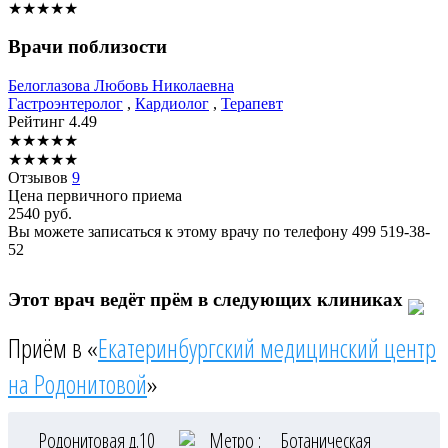
★
★
★
★
★
Врачи поблизости
Белоглазова
Любовь Николаевна
Гастроэнтеролог
,
Кардиолог
,
Терапевт
Рейтинг
4.49
★
★
★
★
★
★
★
★
★
★
Отзывов
9
Цена первичного приема
2540
руб.
Вы можете записаться к этому врачу по телефону
499 519-38-
52
Этот врач ведёт прём в следующих клиниках
Приём в «
Екатеринбургский медицинский центр
на Родонитовой
»
Родонитовая д.10
Метро :
Ботаническая