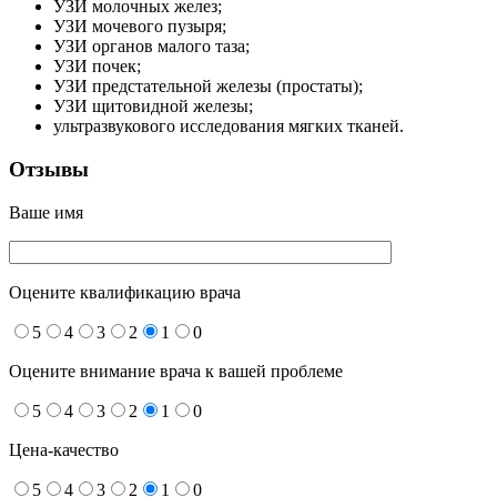
УЗИ молочных желез;
УЗИ мочевого пузыря;
УЗИ органов малого таза;
УЗИ почек;
УЗИ предстательной железы (простаты);
УЗИ щитовидной железы;
ультразвукового исследования мягких тканей.
Отзывы
Ваше имя
Оцените квалификацию врача
5
4
3
2
1
0
Оцените внимание врача к вашей проблеме
5
4
3
2
1
0
Цена-качество
5
4
3
2
1
0