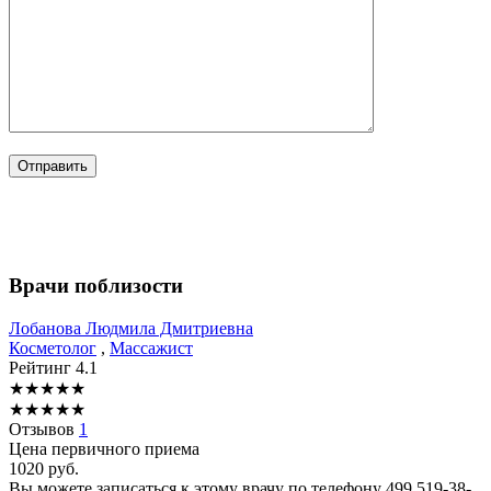
Врачи поблизости
Лобанова
Людмила Дмитриевна
Косметолог
,
Массажист
Рейтинг
4.1
★
★
★
★
★
★
★
★
★
★
Отзывов
1
Цена первичного приема
1020
руб.
Вы можете записаться к этому врачу по телефону
499 519-38-