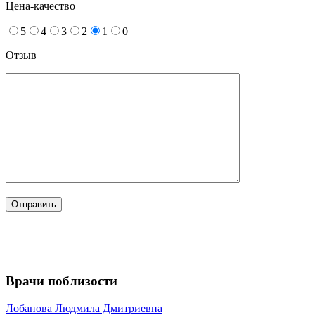
Цена-качество
5
4
3
2
1
0
Отзыв
Врачи поблизости
Лобанова
Людмила Дмитриевна