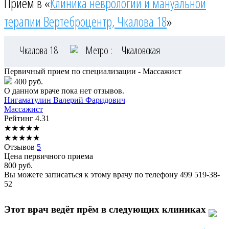
Приём в «
Клиника неврологии и мануальной
терапии Вертеброцентр, Чкалова 18
»
Чкалова 18
Метро :
Чкаловская
Первичный прием по специализации - Массажист
400 руб.
О данном враче пока нет отзывов.
Нигаматулин
Валерий Фаридович
Массажист
Рейтинг
4.31
★
★
★
★
★
★
★
★
★
★
Отзывов
5
Цена первичного приема
800
руб.
Вы можете записаться к этому врачу по телефону
499 519-38-
52
Этот врач ведёт прём в следующих клиниках