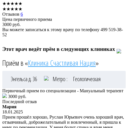
★
★
★
★
★
★
★
★
★
★
Отзывов
6
Цена первичного приема
3000
руб.
Вы можете записаться к этому врачу по телефону
499 519-38-
52
Этот врач ведёт прём в следующих клиниках
Приём в «
Клиника Счастливая Нация
»
Энгельса д. 36
Метро :
Геологическая
Первичный прием по специализации - Мануальный терапевт
3000 руб.
Последний отзыв
Мария
18.01.2025
Прием прошёл хорошо, Руслан Юрьевич очень хороший врач,
отзывчивый, доброжелательный и вовлеченный, я пришла к
нему по рекомендации. У меня болит спина и врач меня