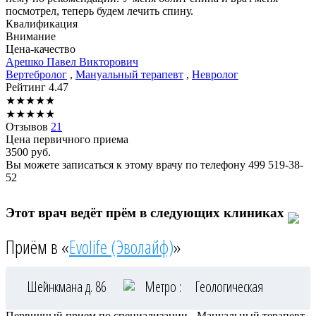
посмотрел, теперь будем лечить спину.
Квалификация
Внимание
Цена-качество
Арешко
Павел Викторович
Вертебролог
,
Мануальный терапевт
,
Невролог
Рейтинг
4.47
★
★
★
★
★
★
★
★
★
★
Отзывов
21
Цена первичного приема
3500
руб.
Вы можете записаться к этому врачу по телефону
499 519-38-
52
Этот врач ведёт прём в следующих клиниках
Приём в «
Evolife (Эволайф)
»
Шейнкмана д. 86
Метро :
Геологическая
Первичный прием по специализации - Мануальный терапевт