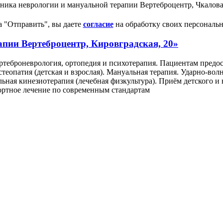
ника неврологии и мануальной терапии Вертеброцентр, Чкалова
 "Отправить", вы даете
согласие
на обработку своих персональ
пии Вертеброцентр, Кировградская, 20»
ртеброневрология, ортопедия и психотерапия. Пациентам предо
стеопатия (детская и взрослая). Мануальная терапия. Ударно-во
ьная кинезиотерапия (лечебная физкультура). Приём детского и 
ортное лечение по современным стандартам