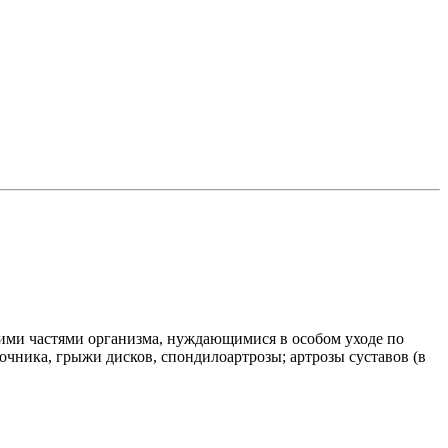
гими частями организма, нуждающимися в особом уходе по
очника, грыжи дисков, спондилоартрозы; артрозы суставов (в