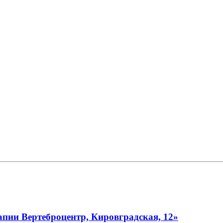
пии Вертеброцентр, Кировградская, 12»