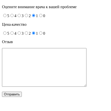
Оцените внимание врача к вашей проблеме
5
4
3
2
1
0
Цена-качество
5
4
3
2
1
0
Отзыв