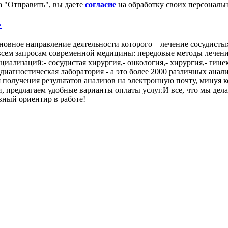
 "Отправить", вы даете
согласие
на обработку своих персональ
»
вное направление деятельности которого – лечение сосудисты
сем запросам современной медицины: передовые методы лечения
ализаций:- сосудистая хирургия,- онкология,- хирургия,- гинек
-диагностическая лаборатория - а это более 2000 различных ана
 получения результатов анализов на электронную почту, минуя
 предлагаем удобные варианты оплаты услуг.И все, что мы делае
вный ориентир в работе!