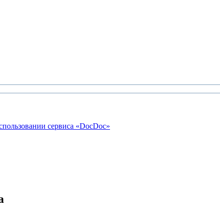
использовании сервиса «DocDoc»
а