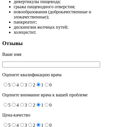
дивертикулы пищевода;
грыжа пищеводного отверстия;
новообразования (доброкачественные и
злокачественные);
панкреатит;
дискинезия желчных путей;
холецистит.
Отзывы
Ваше имя
Оцените квалификацию врача
5
4
3
2
1
0
Оцените внимание врача к вашей проблеме
5
4
3
2
1
0
Цена-качество
5
4
3
2
1
0