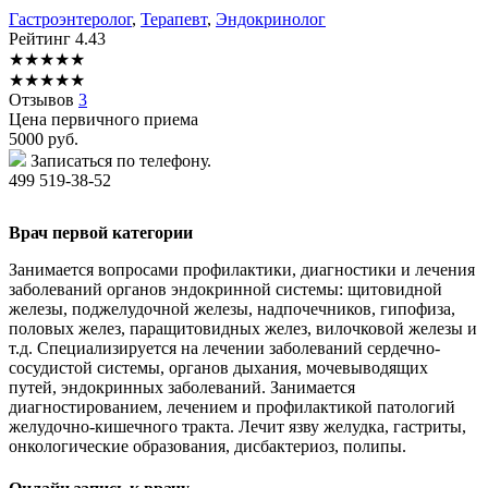
Гастроэнтеролог
,
Терапевт
,
Эндокринолог
Рейтинг
4.43
★
★
★
★
★
★
★
★
★
★
Отзывов
3
Цена первичного приема
5000
руб.
Записаться по телефону.
499 519-38-52
Врач первой категории
Занимается вопросами профилактики, диагностики и лечения
заболеваний органов эндокринной системы: щитовидной
железы, поджелудочной железы, надпочечников, гипофиза,
половых желез, паращитовидных желез, вилочковой железы и
т.д. Специализируется на лечении заболеваний сердечно-
сосудистой системы, органов дыхания, мочевыводящих
путей, эндокринных заболеваний. Занимается
диагностированием, лечением и профилактикой патологий
желудочно-кишечного тракта. Лечит язву желудка, гастриты,
онкологические образования, дисбактериоз, полипы.