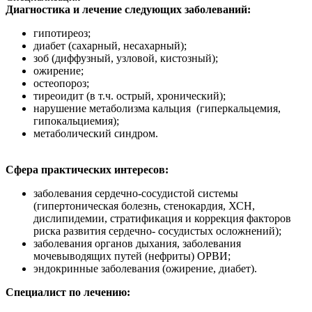
Диагностика и лечение следующих заболеваний:
гипотиреоз;
диабет (сахарный, несахарный);
зоб (диффузный, узловой, кистозный);
ожирение;
остеопороз;
тиреоидит (в т.ч. острый, хронический);
нарушение метаболизма кальция (гиперкальцемия,
гипокальциемия);
метаболический синдром.
Сфера практических интересов:
заболевания сердечно-сосудистой системы
(гипертоническая болезнь, стенокардия, ХСН,
дислипидемии, стратификация и коррекция факторов
риска развития сердечно- сосудистых осложнений);
заболевания органов дыхания, заболевания
мочевыводящих путей (нефриты) ОРВИ;
эндокринные заболевания (ожирение, диабет).
Специалист по лечению: