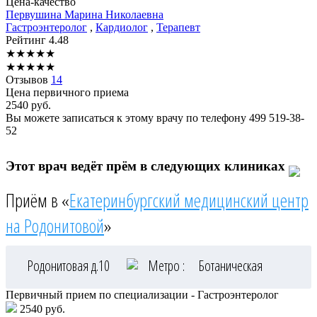
Цена-качество
Первушина
Марина Николаевна
Гастроэнтеролог
,
Кардиолог
,
Терапевт
Рейтинг
4.48
★
★
★
★
★
★
★
★
★
★
Отзывов
14
Цена первичного приема
2540
руб.
Вы можете записаться к этому врачу по телефону
499 519-38-
52
Этот врач ведёт прём в следующих клиниках
Приём в «
Екатеринбургский медицинский центр
на Родонитовой
»
Родонитовая д.10
Метро :
Ботаническая
Первичный прием по специализации - Гастроэнтеролог
2540 руб.