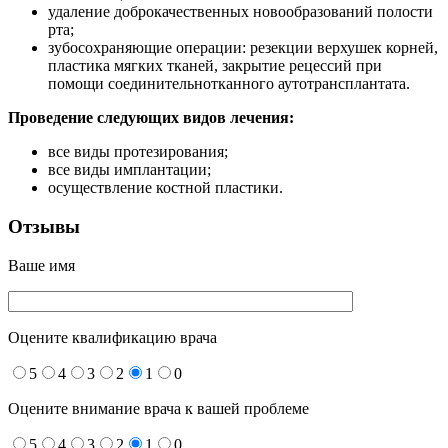
удаление доброкачественных новообразований полости
рта;
зубосохраняющие операции: резекции верхушек корней,
пластика мягких тканей, закрытие рецессий при
помощи соединительнотканного аутотрансплантата.
Проведение следующих видов лечения:
все виды протезирования;
все виды имплантации;
осуществление костной пластики.
Отзывы
Ваше имя
Оцените квалификацию врача
5
4
3
2
1
0
Оцените внимание врача к вашей проблеме
5
4
3
2
1
0