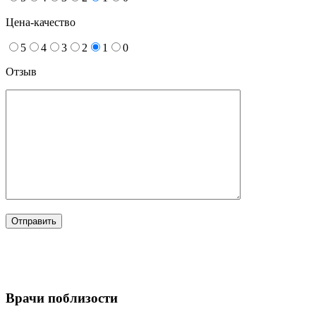
Цена-качество
5
4
3
2
1
0
Отзыв
Врачи поблизости