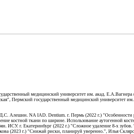
дарственный медицинский университет им. акад. Е.А.Вагнера (
ая", Пермский государственный медицинский университет им. ак
.С. Алешин. NA IAD. Dentium. г. Пермь (2022 г.) "Особенности
вление костной ткани по ширине. Использование аутогенной костн
. ИСУ. г. Екатеринбург (2022 г.) "Сложное удаление 8-х зубов. ", 
а (2023 г.) "Снижай риски, планируй уверенно.", Илья Скляров.