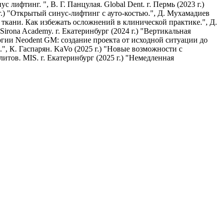
лифтинг. ", В. Г. Панцулая. Global Dent. г. Пермь (2023 г.)
 г.) "Открытый синус-лифтинг с ауто-костью.", Д. Мухамадиев
ие ткани. Как избежать осложнений в клинической практике.", Д.
rona Academy. г. Екатеринбург (2024 г.) "Вертикальная
ргии Neodent GM: создание проекта от исходной ситуации до
.", К. Гаспарян. KaVo (2025 г.) "Новые возможности с
литов. MIS. г. Екатеринбург (2025 г.) "Немедленная