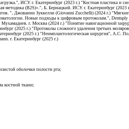
зка.", ИСУ. г. Екатеринбург (2023 г.) "Костная пластика и синус 
я методика (B2S)».", Б. Бернацкий. ИСУ. г. Екатеринбург (2023
атов. ", Джованни Зуккелли (Giovanni Zucchelli) (2024 г.) "Мягк
атологии. Новые подходы к цифровым протоколам.", Dentsply Si
. Мухамадиев. г. Москва (2024 г.) "Понятие навигационной хиру
ринбург (2025 г.) "Протоколы сложного удаления третьих моляров
катеринбург (2025 г.) "Неимплантологическая хирургия", А.С. По
nn. г. Екатеринбург (2025 г.)
изистой оболочки полости рта;
ма костной ткани;