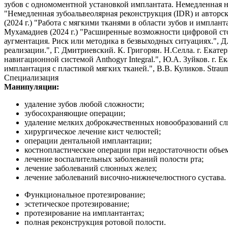
зубов с одномоментной установкой имплантата. Немедленная нагру
"Немедленная зубоальвеолярная реконструкция (IDR) и авторска
(2024 г.) "Работа с мягкими тканями в области зубов и имплант
Мухамадиев (2024 г.) "Расширенные возможности цифровой стом
аугментация. Риск или методика в безвыходных ситуациях.", Д
реализации.", Г. Дмитриевский. К. Григорян. Н.Селла. г. Екате
навигационной системой Anthogyr Integral.", Ю.А. Зуйков. г. Е
имплантация с пластикой мягких тканей.", В.В. Куликов. Strauma
Специализация
Манипуляции:
удаление зубов любой сложности;
зубосохраняющие операции;
удаление мелких доброкачественных новообразований сл
хирургическое лечение кист челюстей;
операции дентальной имплантации;
костнопластические операции при недостаточности объе
лечение воспалительных заболеваний полости рта;
лечение заболеваний слюнных желез;
лечение заболеваний височно-нижнечелюстного сустава.
Функциональное протезирование;
эстетическое протезирование;
протезирование на имплантантах;
полная реконструкция ротовой полости.