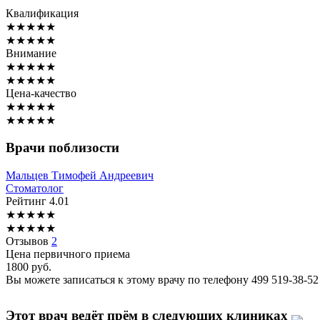
Квалификация
★
★
★
★
★
★
★
★
★
★
Внимание
★
★
★
★
★
★
★
★
★
★
Цена-качество
★
★
★
★
★
★
★
★
★
★
Врачи поблизости
Мальцев
Тимофей Андреевич
Стоматолог
Рейтинг
4.01
★
★
★
★
★
★
★
★
★
★
Отзывов
2
Цена первичного приема
1800
руб.
Вы можете записаться к этому врачу по телефону
499 519-38-52
Этот врач ведёт прём в следующих клиниках