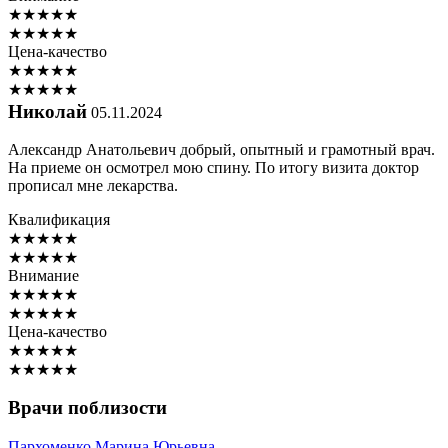
★
★
★
★
★
★
★
★
★
★
Цена-качество
★
★
★
★
★
★
★
★
★
★
Николай
05.11.2024
Александр Анатольевич добрый, опытный и грамотный врач.
На приеме он осмотрел мою спину. По итогу визита доктор
прописал мне лекарства.
Квалификация
★
★
★
★
★
★
★
★
★
★
Внимание
★
★
★
★
★
★
★
★
★
★
Цена-качество
★
★
★
★
★
★
★
★
★
★
Врачи поблизости
Пархоменко
Марина Юрьевна