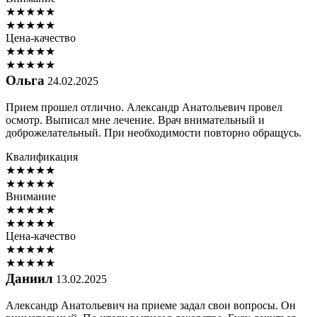
★
★
★
★
★
★
★
★
★
★
Цена-качество
★
★
★
★
★
★
★
★
★
★
Ольга
24.02.2025
Прием прошел отлично. Александр Анатольевич провел
осмотр. Выписал мне лечение. Врач внимательный и
доброжелательный. При необходимости повторно обращусь.
Квалификация
★
★
★
★
★
★
★
★
★
★
Внимание
★
★
★
★
★
★
★
★
★
★
Цена-качество
★
★
★
★
★
★
★
★
★
★
Даниил
13.02.2025
Александр Анатольевич на приеме задал свои вопросы. Он