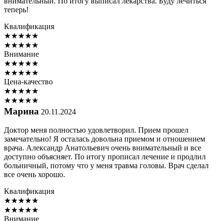
внимательный. По итогу выписал лекарства. Буду лечиться
теперь!
Квалификация
★
★
★
★
★
★
★
★
★
★
Внимание
★
★
★
★
★
★
★
★
★
★
Цена-качество
★
★
★
★
★
★
★
★
★
★
Марина
20.11.2024
Доктор меня полностью удовлетворил. Прием прошел
замечательно! Я осталась довольна приемом и отношением
врача. Александр Анатольевич очень внимательный и все
доступно объясняет. По итогу прописал лечение и продлил
больничный, потому что у меня травма головы. Врач сделал
все очень хорошо.
Квалификация
★
★
★
★
★
★
★
★
★
★
Внимание