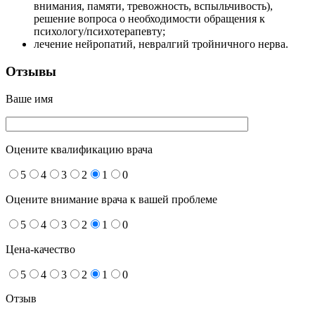
внимания, памяти, тревожность, вспыльчивость),
решение вопроса о необходимости обращения к
психологу/психотерапевту;
лечение нейропатий, невралгий тройничного нерва.
Отзывы
Ваше имя
Оцените квалификацию врача
5
4
3
2
1
0
Оцените внимание врача к вашей проблеме
5
4
3
2
1
0
Цена-качество
5
4
3
2
1
0
Отзыв