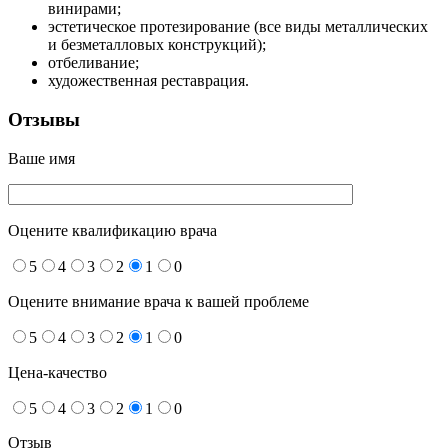
винирами;
эстетическое протезирование (все виды металлических
и безметалловых конструкций);
отбеливание;
художественная реставрация.
Отзывы
Ваше имя
Оцените квалификацию врача
5
4
3
2
1
0
Оцените внимание врача к вашей проблеме
5
4
3
2
1
0
Цена-качество
5
4
3
2
1
0
Отзыв