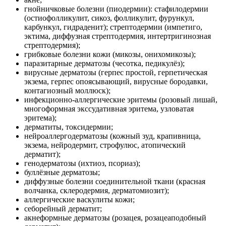
гнойничковые болезни (пиодермии): стафилодермии
(остиофолликулит, сикоз, фолликулит, фурункул,
карбункул, гидраденит); стрептодермии (импетиго,
эктима, диффузная стрептодермия, интертригинозная
стрептодермия);
грибковые болезни кожи (микозы, онихомикозы);
паразитарные дерматозы (чесотка, педикулёз);
вирусные дерматозы (герпес простой, герпетическая
экзема, герпес опоясывающий, вирусные бородавки,
контагиозный моллюск);
инфекционно-аллергические эритемы (розовый лишай,
многоформная экссудативная эритема, узловатая
эритема);
дерматиты, токсидермии;
нейроаллергодерматозы (кожный зуд, крапивница,
экзема, нейродермит, строфулюс, атопический
дерматит);
генодерматозы (ихтиоз, псориаз);
буллёзные дерматозы;
диффузные болезни соединительной ткани (красная
волчанка, склеродермия, дерматомиозит);
аллергические васкулиты кожи;
себорейный дерматит;
акнеформные дерматозы (розацея, розацеаподобный