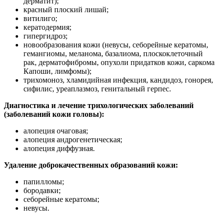
дерматит);
красный плоский лишай;
витилиго;
кератодермия;
гипергидроз;
новообразования кожи (невусы, себорейные кератомы,
гемангиомы, меланома, базалиома, плоскоклеточный
рак, дерматофибромы, опухоли придатков кожи, саркома
Капоши, лимфомы);
трихомоноз, хламидийная инфекция, кандидоз, гонорея,
сифилис, уреаплазмоз, генитальный герпес.
Диагностика и лечение трихологических заболеваний
(заболеваний кожи головы):
алопеция очаговая;
алопеция андрогенетическая;
алопеция диффузная.
Удаление доброкачественных образований кожи:
папилломы;
бородавки;
себорейные кератомы;
невусы.