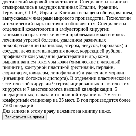
достижений мировой косметологии. Специалисты клиники
стажировались в ведущих клиниках Италии, Франции,
Германии, США, Израиля. Клиника оснащена оборудованием,
выпускаемым лидерами мирового производства. Технологии
и технический парк постоянно обновляются. Специалисты
отделений косметологии и амбулаторной хирургии
занимаются практически всеми проблемами кожи и волос:
лечением угревой болезни, удалением различных
новообразований (папиллом, атером, невусов, бородавок) и
сосудов, лечением выпадения волос, коррекцией рубцов,
профилактикой увядания (мезотерапия и др.) кожи,
выравниванием текстуры кожи (химические и лазерный
пилинги), контурной пластикой (рестилайн, перлайн,
сюржидерм, ювидерм, липофиллинг) и удалением морщин
(инъекции ботокса и диспорта). В отделении пластической и
эстетической хирургии 9 сертифицированных пластических
хирургов и 7 анестезиологов высшей квалификации, 5
операционных, палата интенсивной терапии на 7 мест и
комфортный стационар на 35 мест. В год производится более
7500 операций.
Для записи к этому врачу нажмите на книпку ниже.
Записаться на прием