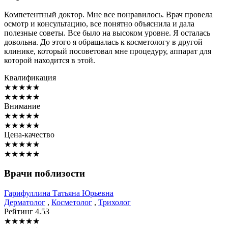
Компетентный доктор. Мне все понравилось. Врач провела
осмотр и консультацию, все понятно объяснила и дала
полезные советы. Все было на высоком уровне. Я осталась
довольна. До этого я обращалась к косметологу в другой
клинике, который посоветовал мне процедуру, аппарат для
которой находится в этой.
Квалификация
★
★
★
★
★
★
★
★
★
★
Внимание
★
★
★
★
★
★
★
★
★
★
Цена-качество
★
★
★
★
★
★
★
★
★
★
Врачи поблизости
Гарифуллина
Татьяна Юрьевна
Дерматолог
,
Косметолог
,
Трихолог
Рейтинг
4.53
★
★
★
★
★