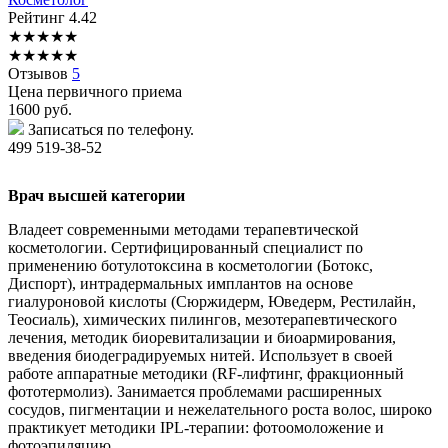
Рейтинг
4.42
★
★
★
★
★
★
★
★
★
★
Отзывов
5
Цена первичного приема
1600
руб.
Записаться по телефону.
499 519-38-52
Врач высшей категории
Владеет современными методами терапевтической
косметологии. Сертифицированный специалист по
применению ботулотоксина в косметологии (Ботокс,
Диспорт), интрадермальных имплантов на основе
гиалуроновой кислоты (Сюржидерм, Юведерм, Рестилайн,
Теосиаль), химических пилингов, мезотерапевтического
лечения, методик биоревитализации и биоармирования,
введения биодеградируемых нитей. Использует в своей
работе аппаратные методики (RF-лифтинг, фракционный
фототермолиз). Занимается проблемами расширенных
сосудов, пигментации и нежелательного роста волос, широко
практикует методики IPL-терапии: фотоомоложение и
фотоэпиляцию.