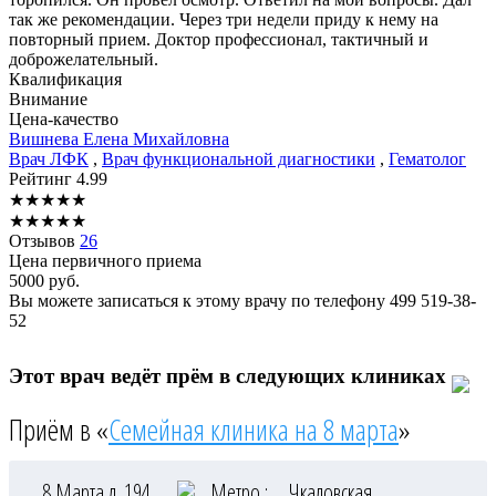
так же рекомендации. Через три недели приду к нему на
повторный прием. Доктор профессионал, тактичный и
доброжелательный.
Квалификация
Внимание
Цена-качество
Вишнева
Елена Михайловна
Врач ЛФК
,
Врач функциональной диагностики
,
Гематолог
Рейтинг
4.99
★
★
★
★
★
★
★
★
★
★
Отзывов
26
Цена первичного приема
5000
руб.
Вы можете записаться к этому врачу по телефону
499 519-38-
52
Этот врач ведёт прём в следующих клиниках
Приём в «
Семейная клиника на 8 марта
»
8 Марта д. 194
Метро :
Чкаловская