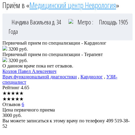
Приём в «
Медицинский центр Неврология
»
Начдива Васильева д. 34
Метро :
Площадь 1905
Года
Первичный прием по специализации - Кардиолог
3200 руб.
Первичный прием по специализации - Терапевт
3200 руб.
О данном враче пока нет отзывов.
Козлов
Павел Алексеевич
Врач функциональной диагностики
,
Кардиолог
,
УЗИ-
специалист
Рейтинг
4.65
★
★
★
★
★
★
★
★
★
★
Отзывов
6
Цена первичного приема
3000
руб.
Вы можете записаться к этому врачу по телефону
499 519-38-
52