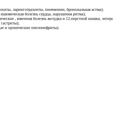
нхиты, ларинготрахеиты, пневмонии, бронхиальная астма);
, ишемическая болезнь сердца, нарушения ритма);
ические , язвенная болезнь желудка и 12-перстной кишки, энтер
гастриты);
ые и хронические пиелонефриты).