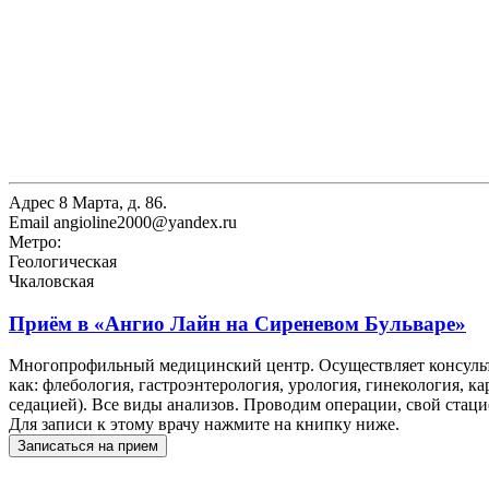
Адрес
8 Марта, д. 86.
Email
angioline2000@yandex.ru
Метро:
Геологическая
Чкаловская
Приём в
«Ангио Лайн на Сиреневом Бульваре»
Многопрофильный медицинский центр. Осуществляет консульта
как: флебология, гастроэнтерология, урология, гинекология, ка
седацией). Все виды анализов. Проводим операции, свой стац
Для записи к этому врачу нажмите на книпку ниже.
Записаться на прием