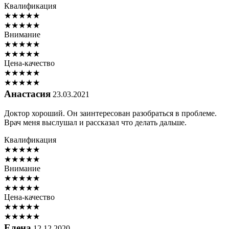
Квалификация
★
★
★
★
★
★
★
★
★
★
Внимание
★
★
★
★
★
★
★
★
★
★
Цена-качество
★
★
★
★
★
★
★
★
★
★
Анастасия
23.03.2021
Доктор хороший. Он заинтересован разобраться в проблеме.
Врач меня выслушал и рассказал что делать дальше.
Квалификация
★
★
★
★
★
★
★
★
★
★
Внимание
★
★
★
★
★
★
★
★
★
★
Цена-качество
★
★
★
★
★
★
★
★
★
★
Елена
12.12.2020