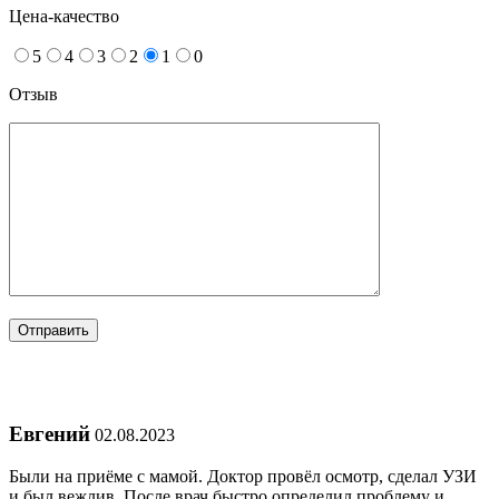
Цена-качество
5
4
3
2
1
0
Отзыв
Евгений
02.08.2023
Были на приёме с мамой. Доктор провёл осмотр, сделал УЗИ
и был вежлив. После врач быстро определил проблему и