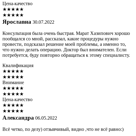
Цена-качество
★
★
★
★
★
★
★
★
★
★
Ярославна
30.07.2022
Консультация была очень быстрая. Марат Хазипович хорошо
пообщался со мной, рассказал, какие процедуры нужно
провести, подсказал решение моей проблемы, а именно то,
что нужно делать операцию. Доктор был внимателен. Если
потребуется, буду повторно обращаться к этому специалисту.
Квалификация
★
★
★
★
★
★
★
★
★
★
Внимание
★
★
★
★
★
★
★
★
★
★
Цена-качество
★
★
★
★
★
★
★
★
★
★
Александра
06.05.2022
Всё четко, по делу) отзывчивый, видно ,что не всё равно:)