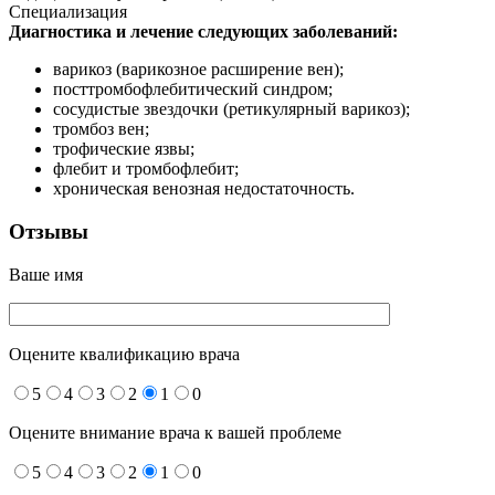
Специализация
Диагностика и лечение следующих заболеваний:
варикоз (варикозное расширение вен);
посттромбофлебитический синдром;
сосудистые звездочки (ретикулярный варикоз);
тромбоз вен;
трофические язвы;
флебит и тромбофлебит;
хроническая венозная недостаточность.
Отзывы
Ваше имя
Оцените квалификацию врача
5
4
3
2
1
0
Оцените внимание врача к вашей проблеме
5
4
3
2
1
0