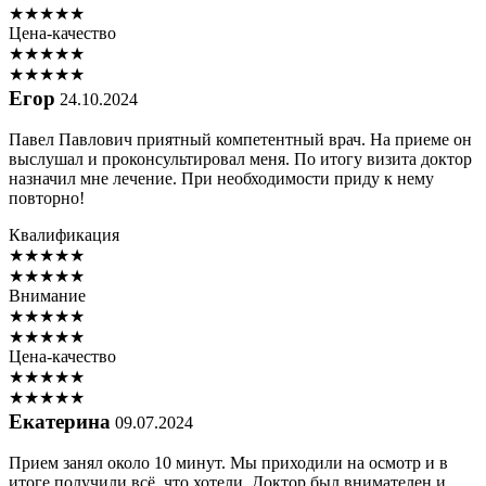
★
★
★
★
★
Цена-качество
★
★
★
★
★
★
★
★
★
★
Егор
24.10.2024
Павел Павлович приятный компетентный врач. На приеме он
выслушал и проконсультировал меня. По итогу визита доктор
назначил мне лечение. При необходимости приду к нему
повторно!
Квалификация
★
★
★
★
★
★
★
★
★
★
Внимание
★
★
★
★
★
★
★
★
★
★
Цена-качество
★
★
★
★
★
★
★
★
★
★
Екатерина
09.07.2024
Прием занял около 10 минут. Мы приходили на осмотр и в
итоге получили всё, что хотели. Доктор был внимателен и