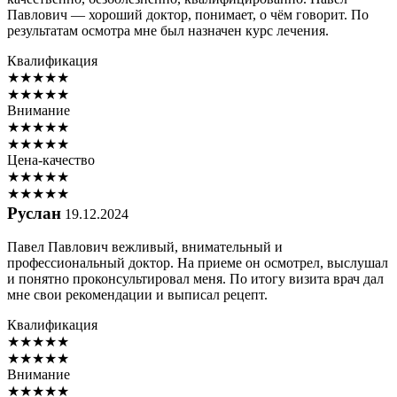
Павлович — хороший доктор, понимает, о чём говорит. По
результатам осмотра мне был назначен курс лечения.
Квалификация
★
★
★
★
★
★
★
★
★
★
Внимание
★
★
★
★
★
★
★
★
★
★
Цена-качество
★
★
★
★
★
★
★
★
★
★
Руслан
19.12.2024
Павел Павлович вежливый, внимательный и
профессиональный доктор. На приеме он осмотрел, выслушал
и понятно проконсультировал меня. По итогу визита врач дал
мне свои рекомендации и выписал рецепт.
Квалификация
★
★
★
★
★
★
★
★
★
★
Внимание
★
★
★
★
★