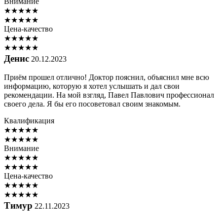
Внимание
★
★
★
★
★
★
★
★
★
★
Цена-качество
★
★
★
★
★
★
★
★
★
★
Денис
20.12.2023
Приём прошел отлично! Доктор пояснил, объяснил мне всю
информацию, которую я хотел услышать и дал свои
рекомендации. На мой взгляд, Павел Павлович профессионал
своего дела. Я бы его посоветовал своим знакомым.
Квалификация
★
★
★
★
★
★
★
★
★
★
Внимание
★
★
★
★
★
★
★
★
★
★
Цена-качество
★
★
★
★
★
★
★
★
★
★
Тимур
22.11.2023