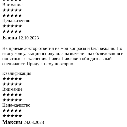
Внимание
★
★
★
★
★
★
★
★
★
★
Цена-качество
★
★
★
★
★
★
★
★
★
★
Елена
12.10.2023
На приёме доктор ответил на мои вопросы и был вежлив. По
итогу консультации я получила назначения на обследования и
понятные разъяснения. Павел Павлович обходительный
специалист. Приду к нему повторно.
Квалификация
★
★
★
★
★
★
★
★
★
★
Внимание
★
★
★
★
★
★
★
★
★
★
Цена-качество
★
★
★
★
★
★
★
★
★
★
Максим
24.08.2023