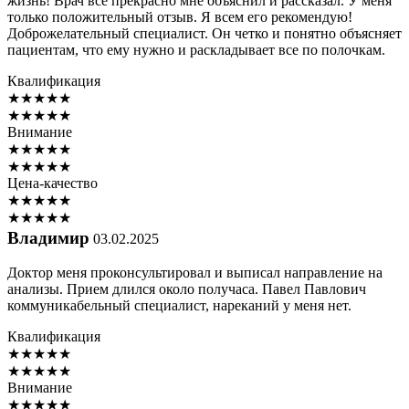
жизнь! Врач все прекрасно мне объяснил и рассказал. У меня
только положительный отзыв. Я всем его рекомендую!
Доброжелательный специалист. Он четко и понятно объясняет
пациентам, что ему нужно и раскладывает все по полочкам.
Квалификация
★
★
★
★
★
★
★
★
★
★
Внимание
★
★
★
★
★
★
★
★
★
★
Цена-качество
★
★
★
★
★
★
★
★
★
★
Владимир
03.02.2025
Доктор меня проконсультировал и выписал направление на
анализы. Прием длился около получаса. Павел Павлович
коммуникабельный специалист, нареканий у меня нет.
Квалификация
★
★
★
★
★
★
★
★
★
★
Внимание
★
★
★
★
★