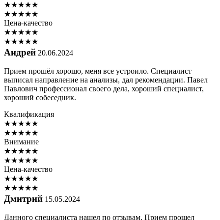
★
★
★
★
★
★
★
★
★
★
Цена-качество
★
★
★
★
★
★
★
★
★
★
Андрей
20.06.2024
Прием прошёл хорошо, меня все устроило. Специалист
выписал направление на анализы, дал рекомендации. Павел
Павлович профессионал своего дела, хороший специалист,
хороший собеседник.
Квалификация
★
★
★
★
★
★
★
★
★
★
Внимание
★
★
★
★
★
★
★
★
★
★
Цена-качество
★
★
★
★
★
★
★
★
★
★
Дмитрий
15.05.2024
Данного специалиста нашел по отзывам. Прием прошел