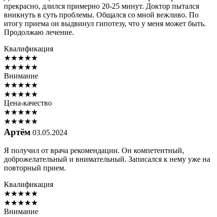
прекрасно, длился примерно 20-25 минут. Доктор пытался
вникнуть в суть проблемы. Общался со мной вежливо. По
итогу приема он выдвинул гипотезу, что у меня может быть.
Продолжаю лечение.
Квалификация
★
★
★
★
★
★
★
★
★
★
Внимание
★
★
★
★
★
★
★
★
★
★
Цена-качество
★
★
★
★
★
★
★
★
★
★
Артём
03.05.2024
Я получил от врача рекомендации. Он компетентный,
доброжелательный и внимательный. Записался к нему уже на
повторный прием.
Квалификация
★
★
★
★
★
★
★
★
★
★
Внимание