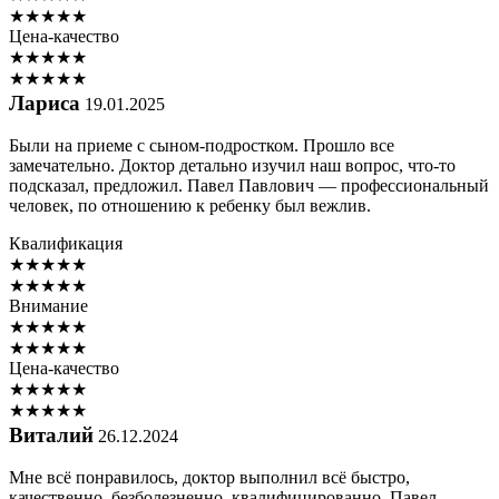
★
★
★
★
★
Цена-качество
★
★
★
★
★
★
★
★
★
★
Лариса
19.01.2025
Были на приеме с сыном-подростком. Прошло все
замечательно. Доктор детально изучил наш вопрос, что-то
подсказал, предложил. Павел Павлович — профессиональный
человек, по отношению к ребенку был вежлив.
Квалификация
★
★
★
★
★
★
★
★
★
★
Внимание
★
★
★
★
★
★
★
★
★
★
Цена-качество
★
★
★
★
★
★
★
★
★
★
Виталий
26.12.2024
Мне всё понравилось, доктор выполнил всё быстро,
качественно, безболезненно, квалифицированно. Павел