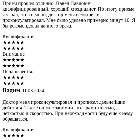
Прием прошел отлично. Павел Павлович
квалифицированный, хороший специалист. По итогу приема
я узнал, что со мной, доктор меня осмотрел и
проконсультировал. Мне было уделено примерно минут 10. Я
бы рекомендовал данного врача.
Квалификация
★
★
★
★
★
★
★
★
★
★
Внимание
★
★
★
★
★
★
★
★
★
★
Цена-качество
★
★
★
★
★
★
★
★
★
★
Вадим
01.03.2024
Доктор меня проконсультировал и прописал дальнейшие
действия. Также он мне запомнилась грамотностью,
чёткостью и скоростью. При необходимости буду ещё к нему
обращаться.
Квалификация
★
★
★
★
★