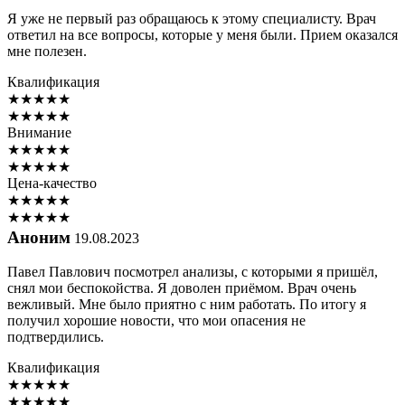
Я уже не первый раз обращаюсь к этому специалисту. Врач
ответил на все вопросы, которые у меня были. Прием оказался
мне полезен.
Квалификация
★
★
★
★
★
★
★
★
★
★
Внимание
★
★
★
★
★
★
★
★
★
★
Цена-качество
★
★
★
★
★
★
★
★
★
★
Аноним
19.08.2023
Павел Павлович посмотрел анализы, с которыми я пришёл,
снял мои беспокойства. Я доволен приёмом. Врач очень
вежливый. Мне было приятно с ним работать. По итогу я
получил хорошие новости, что мои опасения не
подтвердились.
Квалификация
★
★
★
★
★
★
★
★
★
★