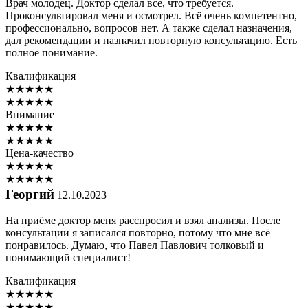
Врач молодец. Доктор сделал все, что требуется.
Проконсультировал меня и осмотрел. Всё очень компетентно,
профессионально, вопросов нет. А также сделал назначения,
дал рекомендации и назначил повторную консультацию. Есть
полное понимание.
Квалификация
★
★
★
★
★
★
★
★
★
★
Внимание
★
★
★
★
★
★
★
★
★
★
Цена-качество
★
★
★
★
★
★
★
★
★
★
Георгий
12.10.2023
На приёме доктор меня расспросил и взял анализы. После
консультации я записался повторно, потому что мне всё
понравилось. Думаю, что Павел Павлович толковый и
понимающий специалист!
Квалификация
★
★
★
★
★
★
★
★
★
★