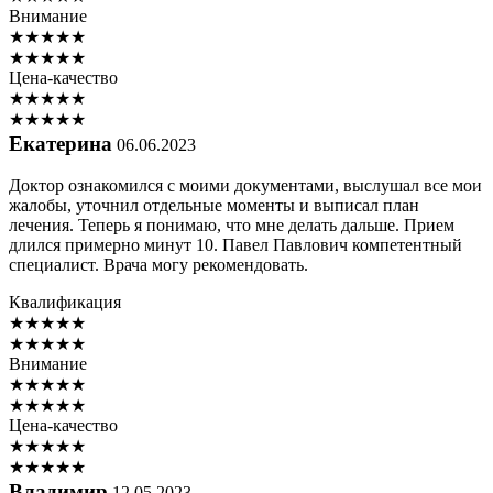
Внимание
★
★
★
★
★
★
★
★
★
★
Цена-качество
★
★
★
★
★
★
★
★
★
★
Екатерина
06.06.2023
Доктор ознакомился с моими документами, выслушал все мои
жалобы, уточнил отдельные моменты и выписал план
лечения. Теперь я понимаю, что мне делать дальше. Прием
длился примерно минут 10. Павел Павлович компетентный
специалист. Врача могу рекомендовать.
Квалификация
★
★
★
★
★
★
★
★
★
★
Внимание
★
★
★
★
★
★
★
★
★
★
Цена-качество
★
★
★
★
★
★
★
★
★
★
Владимир
12.05.2023