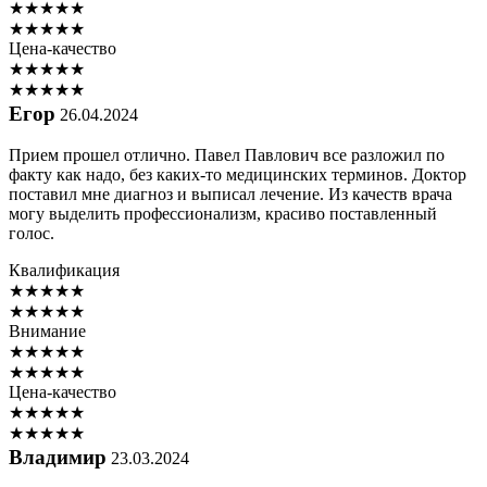
★
★
★
★
★
★
★
★
★
★
Цена-качество
★
★
★
★
★
★
★
★
★
★
Егор
26.04.2024
Прием прошел отлично. Павел Павлович все разложил по
факту как надо, без каких-то медицинских терминов. Доктор
поставил мне диагноз и выписал лечение. Из качеств врача
могу выделить профессионализм, красиво поставленный
голос.
Квалификация
★
★
★
★
★
★
★
★
★
★
Внимание
★
★
★
★
★
★
★
★
★
★
Цена-качество
★
★
★
★
★
★
★
★
★
★
Владимир
23.03.2024