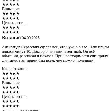
★
★
★
★
★
Внимание
★
★
★
★
★
★
★
★
★
★
Цена-качество
★
★
★
★
★
★
★
★
★
★
Виталий
04.09.2025
Александр Сергеевич сделал всё, что нужно было! Наш прием
длился минут 10. Доктор очень компетентный. Он всё
объяснил, рассказал и показал. При необходимости еще приду.
Для меня этот прием был всем, чем можно, полезным.
Квалификация
★
★
★
★
★
★
★
★
★
★
Внимание
★
★
★
★
★
★
★
★
★
★
Цена-качество
★
★
★
★
★
★
★
★
★
★