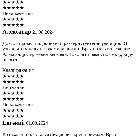
★
★
★
★
★
★
★
★
★
★
Цена-качество
★
★
★
★
★
★
★
★
★
★
Александр
21.08.2024
Доктор провел подробную и развернутую консультацию. Я
узнал, что у меня не так с анализами. Врач назначил лечение.
Александр Сергеевич веселый. Говорит прямо, по факту, воду
не льет.
Квалификация
★
★
★
★
★
★
★
★
★
★
Внимание
★
★
★
★
★
★
★
★
★
★
Цена-качество
★
★
★
★
★
★
★
★
★
★
Евгений
01.08.2024
К сожалению, остался неудовлетворён приёмом. Врач