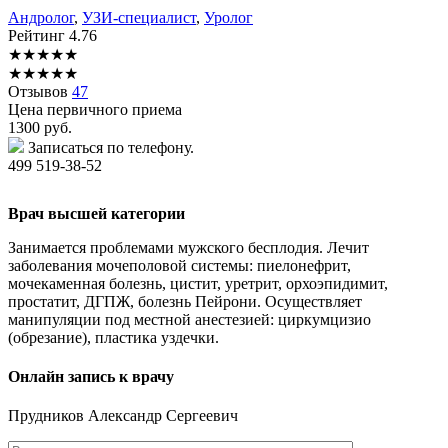
Андролог
,
УЗИ-специалист
,
Уролог
Рейтинг
4.76
★
★
★
★
★
★
★
★
★
★
Отзывов
47
Цена первичного приема
1300
руб.
Записаться по телефону.
499 519-38-52
Врач высшей категории
Занимается проблемами мужского бесплодия. Лечит
заболевания мочеполовой системы: пиелонефрит,
мочекаменная болезнь, цистит, уретрит, орхоэпидимит,
простатит, ДГПЖ, болезнь Пейрони. Осуществляет
манипуляции под местной анестезией: циркумцизио
(обрезание), пластика уздечки.
Онлайн запись к врачу
Прудников
Александр Сергеевич