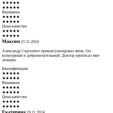
★
★
★
★
★
★
★
★
★
★
Внимание
★
★
★
★
★
★
★
★
★
★
Цена-качество
★
★
★
★
★
★
★
★
★
★
Максим
21.11.2024
Александр Сергеевич проконсультировал меня. Он
культурный и доброжелательный. Доктор прописал мне
лечение.
Квалификация
★
★
★
★
★
★
★
★
★
★
Внимание
★
★
★
★
★
★
★
★
★
★
Цена-качество
★
★
★
★
★
★
★
★
★
★
Екатерина
19.11.2024