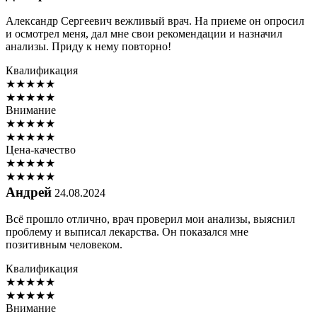
Александр Сергеевич вежливый врач. На приеме он опросил
и осмотрел меня, дал мне свои рекомендации и назначил
анализы. Приду к нему повторно!
Квалификация
★
★
★
★
★
★
★
★
★
★
Внимание
★
★
★
★
★
★
★
★
★
★
Цена-качество
★
★
★
★
★
★
★
★
★
★
Андрей
24.08.2024
Всё прошло отлично, врач проверил мои анализы, выяснил
проблему и выписал лекарства. Он показался мне
позитивным человеком.
Квалификация
★
★
★
★
★
★
★
★
★
★
Внимание