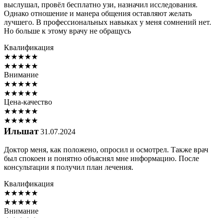
выслушал, провёл бесплатно узи, назначил исследования.
Однако отношение и манера общения оставляют желать
лучшего. В профессиональных навыках у меня сомнений нет.
Но больше к этому врачу не обращусь
Квалификация
★
★
★
★
★
★
★
★
★
★
Внимание
★
★
★
★
★
★
★
★
★
★
Цена-качество
★
★
★
★
★
★
★
★
★
★
Ильшат
31.07.2024
Доктор меня, как положено, опросил и осмотрел. Также врач
был спокоен и понятно объяснял мне информацию. После
консультации я получил план лечения.
Квалификация
★
★
★
★
★
★
★
★
★
★
Внимание