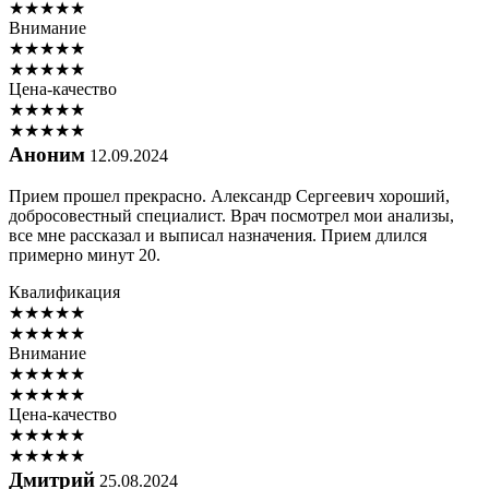
★
★
★
★
★
Внимание
★
★
★
★
★
★
★
★
★
★
Цена-качество
★
★
★
★
★
★
★
★
★
★
Аноним
12.09.2024
Прием прошел прекрасно. Александр Сергеевич хороший,
добросовестный специалист. Врач посмотрел мои анализы,
все мне рассказал и выписал назначения. Прием длился
примерно минут 20.
Квалификация
★
★
★
★
★
★
★
★
★
★
Внимание
★
★
★
★
★
★
★
★
★
★
Цена-качество
★
★
★
★
★
★
★
★
★
★
Дмитрий
25.08.2024