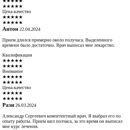
★
★
★
★
★
★
★
★
★
★
Цена-качество
★
★
★
★
★
★
★
★
★
★
Антон
22.04.2024
Прием длился примерно около получаса. Выделенного
времени было достаточно. Врач выписал мне лекарство.
Квалификация
★
★
★
★
★
★
★
★
★
★
Внимание
★
★
★
★
★
★
★
★
★
★
Цена-качество
★
★
★
★
★
★
★
★
★
★
Рази
26.03.2024
Александр Сергеевич компетентный врач. Я выбрал его по
опыту работы. Прием шел полчаса, за это время он выписал
мне курс лечения.