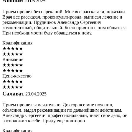
Аноним
20.06.2025
Прием прошел без нареканий. Мне все рассказали, показали.
Врач все рассказал, проконсультировал, выписал лечение и
рекомендации. Прудников Александр Сергеевич
компетентный, общительный. Было приятно с ним общаться.
При необходимости буду обращаться к нему.
Квалификация
★
★
★
★
★
★
★
★
★
★
Внимание
★
★
★
★
★
★
★
★
★
★
Цена-качество
★
★
★
★
★
★
★
★
★
★
Салават
23.04.2025
Прием прошел замечательно. Доктор все мне пояснил,
объяснил, выдал рекомендации по дальнейшим действиям.
Александр Сергеевич профессиональный, знает свое дело, он
расположил к себе. Приду еще повторно.
Квалификация