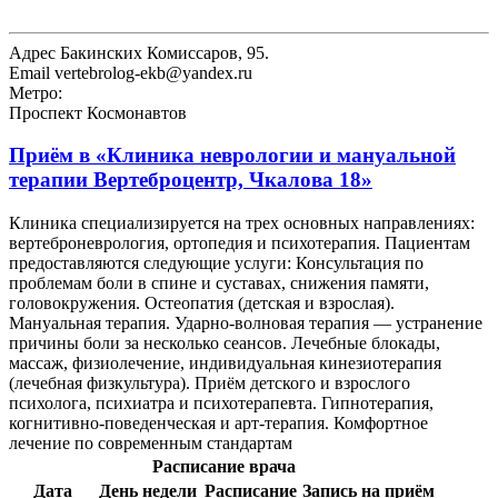
Адрес
Бакинских Комиссаров, 95.
Email
vertebrolog-ekb@yandex.ru
Метро:
Проспект Космонавтов
Приём в
«Клиника неврологии и мануальной
терапии Вертеброцентр, Чкалова 18»
Клиника специализируется на трех основных направлениях:
вертеброневрология, ортопедия и психотерапия. Пациентам
предоставляются следующие услуги: Консультация по
проблемам боли в спине и суставах, снижения памяти,
головокружения. Остеопатия (детская и взрослая).
Мануальная терапия. Ударно-волновая терапия — устранение
причины боли за несколько сеансов. Лечебные блокады,
массаж, физиолечение, индивидуальная кинезиотерапия
(лечебная физкультура). Приём детского и взрослого
психолога, психиатра и психотерапевта. Гипнотерапия,
когнитивно-поведенческая и арт-терапия. Комфортное
лечение по современным стандартам
Расписание врача
Дата
День недели
Расписание
Запись на приём