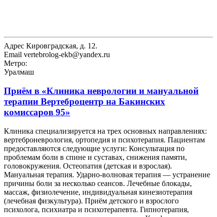
Адрес
Кировградская, д. 12.
Email
vertebrolog-ekb@yandex.ru
Метро:
Уралмаш
Приём в
«Клиника неврологии и мануальной
терапии Вертеброцентр на Бакинских
комиссаров 95»
Клиника специализируется на трех основных направлениях:
вертеброневрология, ортопедия и психотерапия. Пациентам
предоставляются следующие услуги: Консультация по
проблемам боли в спине и суставах, снижения памяти,
головокружения. Остеопатия (детская и взрослая).
Мануальная терапия. Ударно-волновая терапия — устранение
причины боли за несколько сеансов. Лечебные блокады,
массаж, физиолечение, индивидуальная кинезиотерапия
(лечебная физкультура). Приём детского и взрослого
психолога, психиатра и психотерапевта. Гипнотерапия,