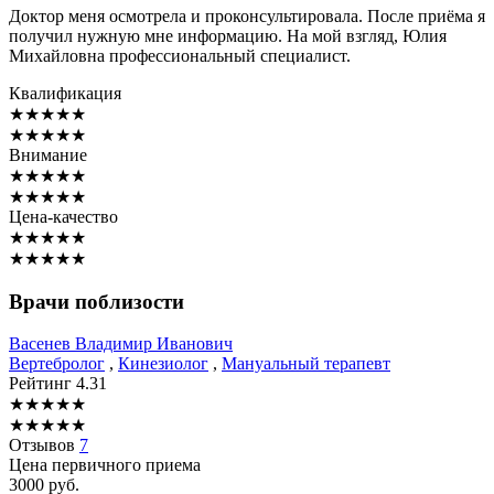
Доктор меня осмотрела и проконсультировала. После приёма я
получил нужную мне информацию. На мой взгляд, Юлия
Михайловна профессиональный специалист.
Квалификация
★
★
★
★
★
★
★
★
★
★
Внимание
★
★
★
★
★
★
★
★
★
★
Цена-качество
★
★
★
★
★
★
★
★
★
★
Врачи поблизости
Васенев
Владимир Иванович
Вертебролог
,
Кинезиолог
,
Мануальный терапевт
Рейтинг
4.31
★
★
★
★
★
★
★
★
★
★
Отзывов
7
Цена первичного приема
3000
руб.