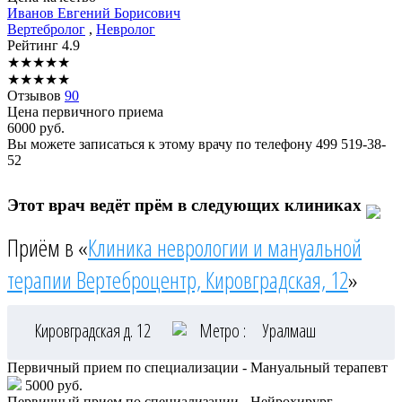
Иванов
Евгений Борисович
Вертебролог
,
Невролог
Рейтинг
4.9
★
★
★
★
★
★
★
★
★
★
Отзывов
90
Цена первичного приема
6000
руб.
Вы можете записаться к этому врачу по телефону
499 519-38-
52
Этот врач ведёт прём в следующих клиниках
Приём в «
Клиника неврологии и мануальной
терапии Вертеброцентр, Кировградская, 12
»
Кировградская д. 12
Метро :
Уралмаш
Первичный прием по специализации - Мануальный терапевт
5000 руб.
Первичный прием по специализации - Нейрохирург