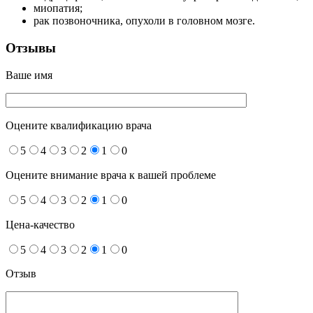
миопатия;
рак позвоночника, опухоли в головном мозге.
Отзывы
Ваше имя
Оцените квалификацию врача
5
4
3
2
1
0
Оцените внимание врача к вашей проблеме
5
4
3
2
1
0
Цена-качество
5
4
3
2
1
0
Отзыв