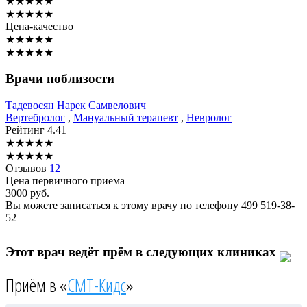
★
★
★
★
★
★
★
★
★
★
Цена-качество
★
★
★
★
★
★
★
★
★
★
Врачи поблизости
Тадевосян
Нарек Самвелович
Вертебролог
,
Мануальный терапевт
,
Невролог
Рейтинг
4.41
★
★
★
★
★
★
★
★
★
★
Отзывов
12
Цена первичного приема
3000
руб.
Вы можете записаться к этому врачу по телефону
499 519-38-
52
Этот врач ведёт прём в следующих клиниках
Приём в «
СМТ-Кидс
»