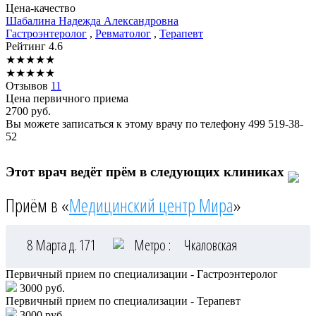
Цена-качество
Шабалина
Надежда Александровна
Гастроэнтеролог
,
Ревматолог
,
Терапевт
Рейтинг
4.6
★
★
★
★
★
★
★
★
★
★
Отзывов
11
Цена первичного приема
2700
руб.
Вы можете записаться к этому врачу по телефону
499 519-38-
52
Этот врач ведёт прём в следующих клиниках
Приём в «
Медицинский центр Мира
»
8 Марта д. 171
Метро :
Чкаловская
Первичный прием по специализации - Гастроэнтеролог
3000 руб.
Первичный прием по специализации - Терапевт
3000 руб.