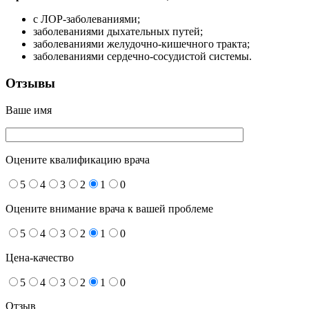
с ЛОР-заболеваниями;
заболеваниями дыхательных путей;
заболеваниями желудочно-кишечного тракта;
заболеваниями сердечно-сосудистой системы.
Отзывы
Ваше имя
Оцените квалификацию врача
5
4
3
2
1
0
Оцените внимание врача к вашей проблеме
5
4
3
2
1
0
Цена-качество
5
4
3
2
1
0
Отзыв