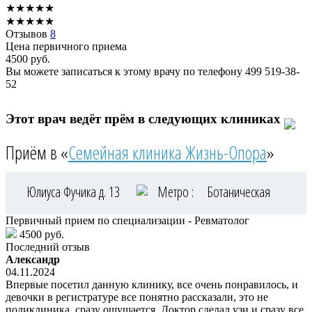
★
★
★
★
★
★
★
★
★
★
Отзывов
8
Цена первичного приема
4500
руб.
Вы можете записаться к этому врачу по телефону
499 519-38-
52
Этот врач ведёт прём в следующих клиниках
Приём в «
Семейная клиника Жизнь-Опора
»
Юлиуса Фучика д. 13
Метро :
Ботаническая
Первичный прием по специализации - Ревматолог
4500 руб.
Последний отзыв
Александр
04.11.2024
Впервые посетил данную клинику, все очень понравилось, и
девочки в регистратуре все понятно рассказали, это не
поликлиника, сразу ощущается. Доктор сделал узи и сразу все