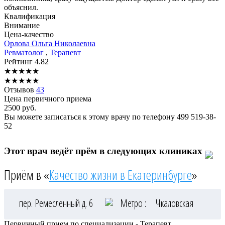
объяснил.
Квалификация
Внимание
Цена-качество
Орлова
Ольга Николаевна
Ревматолог
,
Терапевт
Рейтинг
4.82
★
★
★
★
★
★
★
★
★
★
Отзывов
43
Цена первичного приема
2500
руб.
Вы можете записаться к этому врачу по телефону
499 519-38-
52
Этот врач ведёт прём в следующих клиниках
Приём в «
Качество жизни в Екатеринбурге
»
пер. Ремесленный д. 6
Метро :
Чкаловская
Первичный прием по специализации - Терапевт