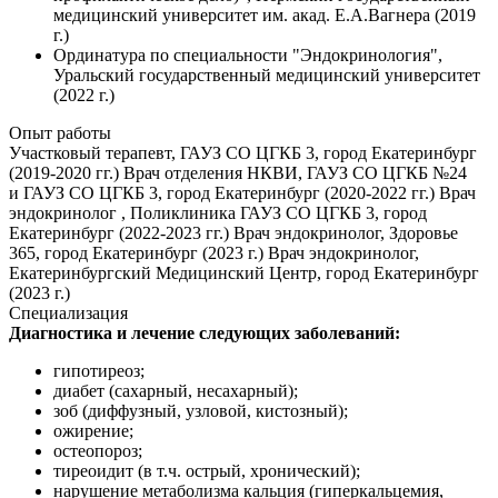
медицинский университет им. акад. Е.А.Вагнера (2019
г.)
Ординатура по специальности "Эндокринология",
Уральский государственный медицинский университет
(2022 г.)
Опыт работы
Участковый терапевт, ГАУЗ СО ЦГКБ 3, город Екатеринбург
(2019-2020 гг.) Врач отделения НКВИ, ГАУЗ СО ЦГКБ №24
и ГАУЗ СО ЦГКБ 3, город Екатеринбург (2020-2022 гг.) Врач
эндокринолог , Поликлиника ГАУЗ СО ЦГКБ 3, город
Екатеринбург (2022-2023 гг.) Врач эндокринолог, Здоровье
365, город Екатеринбург (2023 г.) Врач эндокринолог,
Екатеринбургский Медицинский Центр, город Екатеринбург
(2023 г.)
Специализация
Диагностика и лечение следующих заболеваний:
гипотиреоз;
диабет (сахарный, несахарный);
зоб (диффузный, узловой, кистозный);
ожирение;
остеопороз;
тиреоидит (в т.ч. острый, хронический);
нарушение метаболизма кальция (гиперкальцемия,