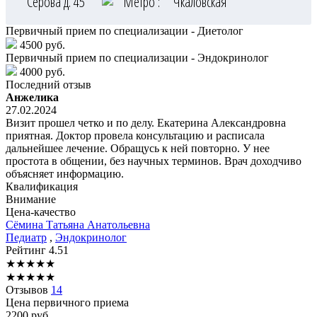
Серова д. 45
Метро :
Чкаловская
Первичный прием по специализации - Диетолог
4500 руб.
Первичный прием по специализации - Эндокринолог
4000 руб.
Последний отзыв
Анжелика
27.02.2024
Визит прошел четко и по делу. Екатерина Александровна
приятная. Доктор провела консультацию и расписала
дальнейшее лечение. Обращусь к ней повторно. У нее
простота в общении, без научных терминов. Врач доходчиво
объясняет информацию.
Квалификация
Внимание
Цена-качество
Сёмина
Татьяна Анатольевна
Педиатр
,
Эндокринолог
Рейтинг
4.51
★
★
★
★
★
★
★
★
★
★
Отзывов
14
Цена первичного приема
2200
руб.