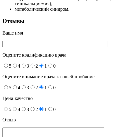
гипокальциемия);
метаболический синдром.
Отзывы
Ваше имя
Оцените квалификацию врача
5
4
3
2
1
0
Оцените внимание врача к вашей проблеме
5
4
3
2
1
0
Цена-качество
5
4
3
2
1
0
Отзыв