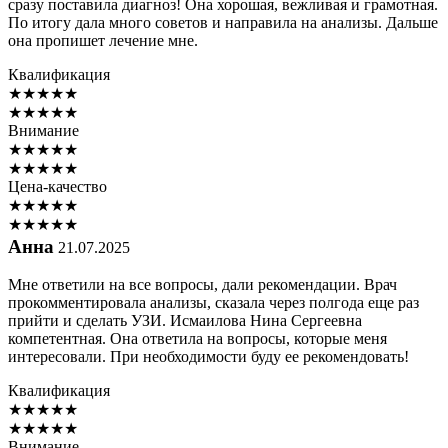
сразу поставила диагноз! Она хорошая, вежливая и грамотная.
По итогу дала много советов и направила на анализы. Дальше
она пропишет лечение мне.
Квалификация
★
★
★
★
★
★
★
★
★
★
Внимание
★
★
★
★
★
★
★
★
★
★
Цена-качество
★
★
★
★
★
★
★
★
★
★
Анна
21.07.2025
Мне ответили на все вопросы, дали рекомендации. Врач
прокомментировала анализы, сказала через полгода еще раз
прийти и сделать УЗИ. Исмаилова Нина Сергеевна
компетентная. Она ответила на вопросы, которые меня
интересовали. При необходимости буду ее рекомендовать!
Квалификация
★
★
★
★
★
★
★
★
★
★
Внимание