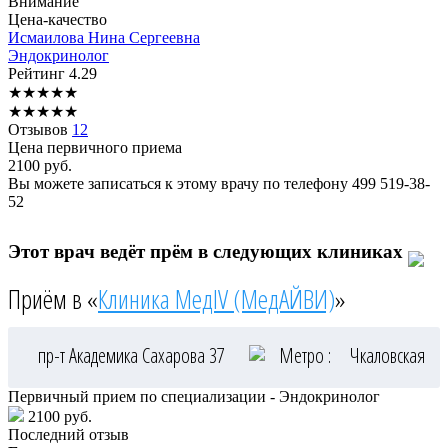
Внимание
Цена-качество
Исмаилова
Нина Сергеевна
Эндокринолог
Рейтинг
4.29
★
★
★
★
★
★
★
★
★
★
Отзывов
12
Цена первичного приема
2100
руб.
Вы можете записаться к этому врачу по телефону
499 519-38-
52
Этот врач ведёт прём в следующих клиниках
Приём в «
Клиника МедIV (МедАЙВИ)
»
пр-т Академика Сахарова 37
Метро :
Чкаловская
Первичный прием по специализации - Эндокринолог
2100 руб.
Последний отзыв