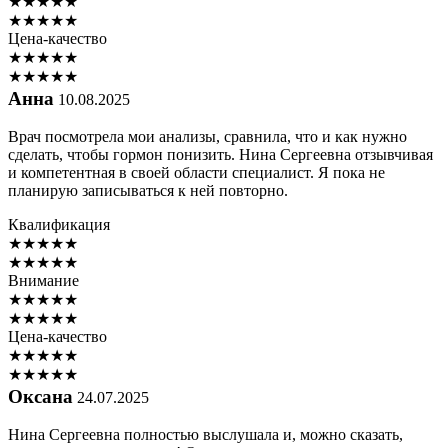
★
★
★
★
★
★
★
★
★
★
Цена-качество
★
★
★
★
★
★
★
★
★
★
Анна
10.08.2025
Врач посмотрела мои анализы, сравнила, что и как нужно
сделать, чтобы гормон понизить. Нина Сергеевна отзывчивая
и компетентная в своей области специалист. Я пока не
планирую записываться к ней повторно.
Квалификация
★
★
★
★
★
★
★
★
★
★
Внимание
★
★
★
★
★
★
★
★
★
★
Цена-качество
★
★
★
★
★
★
★
★
★
★
Оксана
24.07.2025
Нина Сергеевна полностью выслушала и, можно сказать,