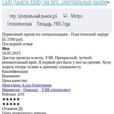
Club (Бьюти Клаб) на пер. Центральный рынок
»
пер. Центральный рынок д.6
Метро :
Геологическая
Площадь 1905 Года
Первичный прием по специализации - Пластический хирург
2500 руб.
Последний отзыв
Яна
16.05.2023
Доктор провела осмотр, УЗИ. Прекрасный, чуткий,
внимательный врач. Я первый раз была у нее на приеме. Хочу
ходить теперь только к данному специалисту.
Квалификация
Внимание
Цена-качество
Миндлина
Алла Георгиевна
Маммолог
,
Онколог
,
УЗИ-специалист
Рейтинг
4.91
★
★
★
★
★
★
★
★
★
★
Отзывов
59
Цена первичного приема