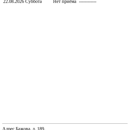
22.08.2026
Суббота
Нет приёма
------------
Адрес
Бажова, д. 189.