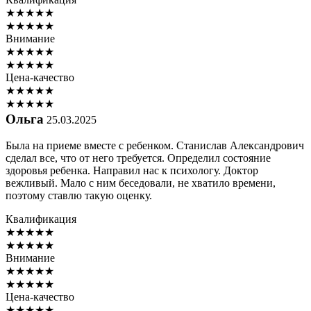
★
★
★
★
★
★
★
★
★
★
Внимание
★
★
★
★
★
★
★
★
★
★
Цена-качество
★
★
★
★
★
★
★
★
★
★
Ольга
25.03.2025
Была на приеме вместе с ребенком. Станислав Александрович
сделал все, что от него требуется. Определил состояние
здоровья ребенка. Направил нас к психологу. Доктор
вежливый. Мало с ним беседовали, не хватило времени,
поэтому ставлю такую оценку.
Квалификация
★
★
★
★
★
★
★
★
★
★
Внимание
★
★
★
★
★
★
★
★
★
★
Цена-качество
★
★
★
★
★