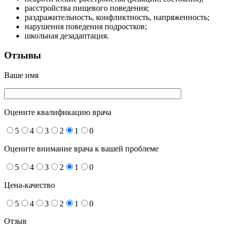
расстройства пищевого поведения;
раздражительность, конфликтность, напряженность;
нарушения поведения подростков;
школьная дезадаптация.
Отзывы
Ваше имя
Оцените квалификацию врача
5
4
3
2
1
0
Оцените внимание врача к вашей проблеме
5
4
3
2
1
0
Цена-качество
5
4
3
2
1
0
Отзыв