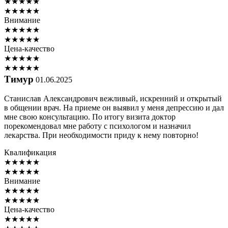
★
★
★
★
★
★
★
★
★
★
Внимание
★
★
★
★
★
★
★
★
★
★
Цена-качество
★
★
★
★
★
★
★
★
★
★
Тимур
01.06.2025
Станислав Александрович вежливый, искренний и открытый
в общении врач. На приеме он выявил у меня депрессию и дал
мне свою консультацию. По итогу визита доктор
порекомендовал мне работу с психологом и назначил
лекарства. При необходимости приду к нему повторно!
Квалификация
★
★
★
★
★
★
★
★
★
★
Внимание
★
★
★
★
★
★
★
★
★
★
Цена-качество
★
★
★
★
★