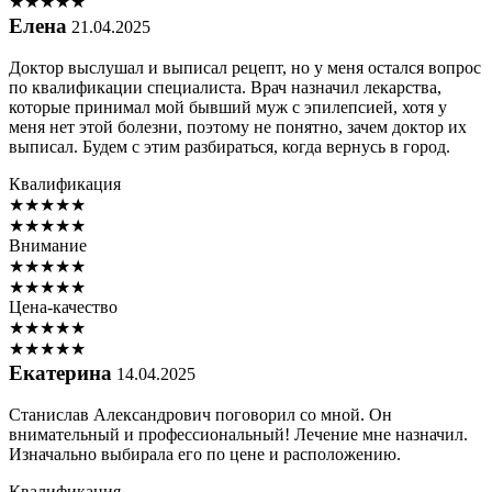
★
★
★
★
★
Елена
21.04.2025
Доктор выслушал и выписал рецепт, но у меня остался вопрос
по квалификации специалиста. Врач назначил лекарства,
которые принимал мой бывший муж с эпилепсией, хотя у
меня нет этой болезни, поэтому не понятно, зачем доктор их
выписал. Будем с этим разбираться, когда вернусь в город.
Квалификация
★
★
★
★
★
★
★
★
★
★
Внимание
★
★
★
★
★
★
★
★
★
★
Цена-качество
★
★
★
★
★
★
★
★
★
★
Екатерина
14.04.2025
Станислав Александрович поговорил со мной. Он
внимательный и профессиональный! Лечение мне назначил.
Изначально выбирала его по цене и расположению.
Квалификация