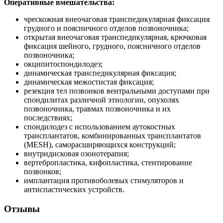
Оперативные вмешательства:
чрескожная внеочаговая транспедикулярная фиксация
грудного и поясничного отделов позвоночника;
открытая внеочаговая транспедикулярная, крючковая
фиксация шейного, грудного, поясничного отделов
позвоночника;
окципитоспондилодез;
динамическая транспедикулярная фиксация;
динамическая межостистая фиксация;
резекция тел позвонков вентральными доступами при
спондилитах различной этиологии, опухолях
позвоночника, травмах позвоночника и их
последствиях;
спондилодез с использованием аутокостных
трансплантатов, комбинированных трансплантатов
(MESH), саморасширяющихся конструкций;
внутридисковая озонотерапия;
вертебропластика, кифопластика, стентирование
позвонков;
имплантация противоболевых стимуляторов и
антиспастических устройств.
Отзывы