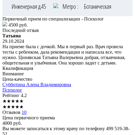
Инженерная д.45
Метро :
Ботаническая
Первичный прием по специализации - Психолог
4500 руб.
Последний отзыв
Татьяна
29.10.2024
На приеме была с дочкой. Мы в первый раз. Врач провела
тесты с ребенком, дала рекомендации и написала все, что
нужно. Цинявская Татьяна Валерьевна добрая, отзывчивая,
общительная и улыбчивая. Она хорошо ладит с детьми.
Квалификация
Внимание
Цена-качество
Субботина
Алена Владимировна
Психолог
Рейтинг
4.2
★
★
★
★
★
★
★
★
★
★
Отзывов
10
Цена первичного приема
4000
руб.
Вы можете записаться к этому врачу по телефону
499 519-38-
52