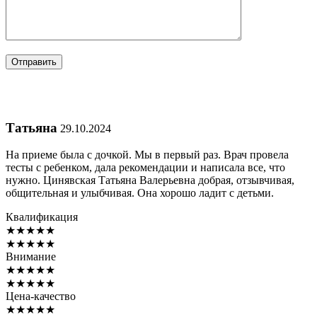
Татьяна
29.10.2024
На приеме была с дочкой. Мы в первый раз. Врач провела
тесты с ребенком, дала рекомендации и написала все, что
нужно. Цинявская Татьяна Валерьевна добрая, отзывчивая,
общительная и улыбчивая. Она хорошо ладит с детьми.
Квалификация
★
★
★
★
★
★
★
★
★
★
Внимание
★
★
★
★
★
★
★
★
★
★
Цена-качество
★
★
★
★
★