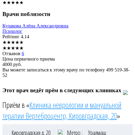
★
★
★
★
★
Врачи поблизости
Кулакова
Алёна Александровна
Психолог
Рейтинг
4.14
★
★
★
★
★
★
★
★
★
★
Отзывов
6
Цена первичного приема
4000
руб.
Вы можете записаться к этому врачу по телефону
499 519-38-
52
Этот врач ведёт прём в следующих клиниках
Приём в «
Клиника неврологии и мануальной
терапии Вертеброцентр, Кировградская, 20
»
Кировградская д. 20
Метро :
Уралмаш