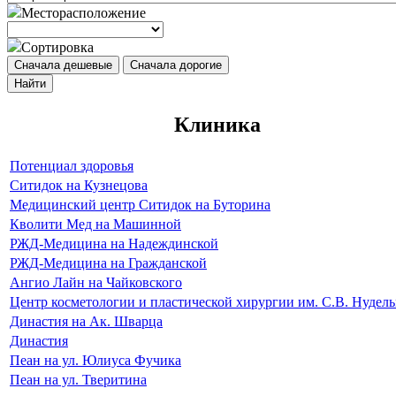
Месторасположение
Сортировка
Сначала дешевые
Сначала дорогие
Найти
Клиника
Потенциал здоровья
Ситидок на Кузнецова
Медицинский центр Ситидок на Буторина
Кволити Мед на Машинной
РЖД-Медицина на Надеждинской
РЖД-Медицина на Гражданской
Ангио Лайн на Чайковского
Центр косметологии и пластической хирургии им. С.В. Нудел
Династия на Ак. Шварца
Династия
Пеан на ул. Юлиуса Фучика
Пеан на ул. Тверитина