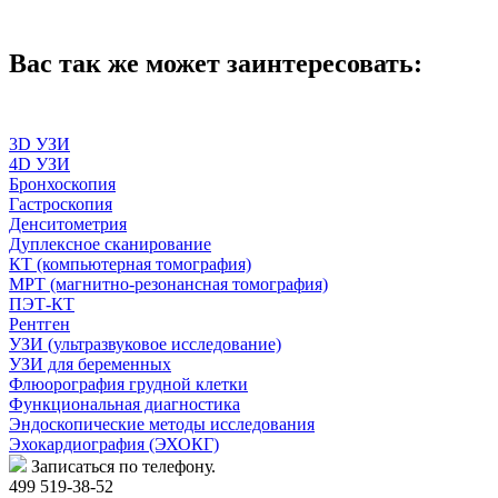
Вас так же может заинтересовать:
3D УЗИ
4D УЗИ
Бронхоскопия
Гастроскопия
Денситометрия
Дуплексное сканирование
КТ (компьютерная томография)
МРТ (магнитно-резонансная томография)
ПЭТ-КТ
Рентген
УЗИ (ультразвуковое исследование)
УЗИ для беременных
Флюорография грудной клетки
Функциональная диагностика
Эндоскопические методы исследования
Эхокардиография (ЭХОКГ)
Записаться по телефону.
499 519-38-52