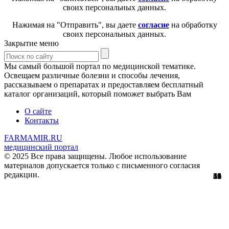
своих персональных данных.
Нажимая на "Отправить", вы даете
согласие
на обработку
своих персональных данных.
Закрытие меню
Мы самый большой портал по медицинской тематике.
Освещаем различные болезни и способы лечения,
рассказываем о препаратах и предоставляем бесплатный
каталог организаций, который поможет выбрать Вам
О сайте
Контакты
FARMAMIR.RU
медицинский портал
© 2025 Все права защищены. Любое использование
материалов допускается только с письменного согласия
редакции.
15
51
56
29
61
12
45
11
1
5
1
2
1
3
9
8