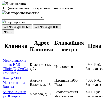
Диагностика
Месторасположение
Сортировка
Сначала дешевые
Сначала дорогие
Найти
Адрес
Ближайшее
Клиника
Цена
Клиники
метро
Медицинский
центр RMC
Краснолесья,
4700
Руб.
Чкаловская
Clinic (ЭрЭмСи
д.24
Записаться
клиника)
Центр МРТ
Антона
Площадь 1905
4500
Руб.
Магнетика на
Валека, д. 13
Года
Записаться
Валека
АнгиоЛайн на
Геологическая
4400
Руб.
8 Марта, д. 86
ул. 8 марта
Чкаловская
Записаться