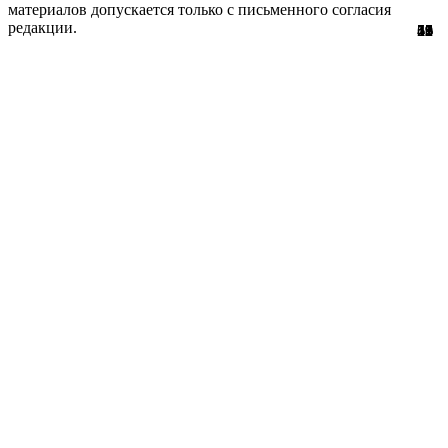
материалов допускается только с письменного согласия
редакции.
15
51
56
29
61
12
45
11
1
5
1
2
1
3
9
8