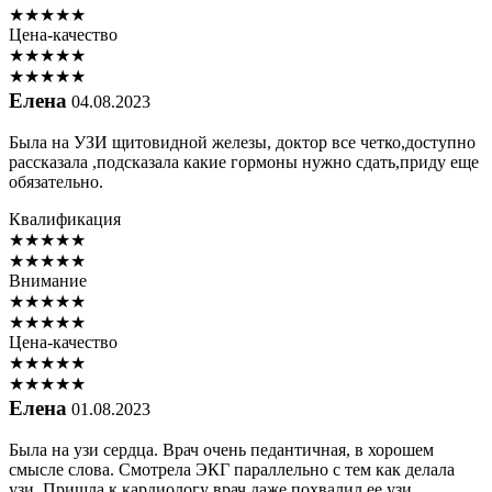
★
★
★
★
★
Цена-качество
★
★
★
★
★
★
★
★
★
★
Елена
04.08.2023
Была на УЗИ щитовидной железы, доктор все четко,доступно
рассказала ,подсказала какие гормоны нужно сдать,приду еще
обязательно.
Квалификация
★
★
★
★
★
★
★
★
★
★
Внимание
★
★
★
★
★
★
★
★
★
★
Цена-качество
★
★
★
★
★
★
★
★
★
★
Елена
01.08.2023
Была на узи сердца. Врач очень педантичная, в хорошем
смысле слова. Смотрела ЭКГ параллельно с тем как делала
узи. Пришла к кардиологу врач даже похвалил ее узи