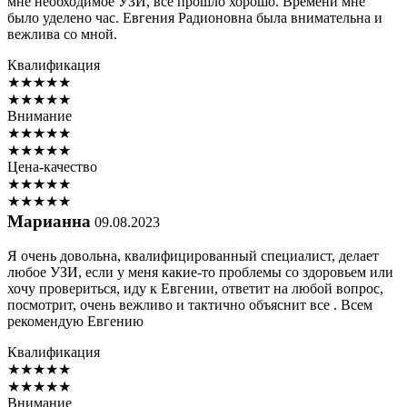
мне необходимое УЗИ, все прошло хорошо. Времени мне
было уделено час. Евгения Радионовна была внимательна и
вежлива со мной.
Квалификация
★
★
★
★
★
★
★
★
★
★
Внимание
★
★
★
★
★
★
★
★
★
★
Цена-качество
★
★
★
★
★
★
★
★
★
★
Марианна
09.08.2023
Я очень довольна, квалифицированный специалист, делает
любое УЗИ, если у меня какие-то проблемы со здоровьем или
хочу провериться, иду к Евгении, ответит на любой вопрос,
посмотрит, очень вежливо и тактично объяснит все . Всем
рекомендую Евгению
Квалификация
★
★
★
★
★
★
★
★
★
★
Внимание