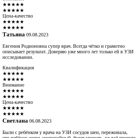
★
★
★
★
★
★
★
★
★
★
Цена-качество
★
★
★
★
★
★
★
★
★
★
Татьяна
09.08.2023
Евгения Родионовна супер врач. Всегда чётко и грамотно
описывает результат. Доверяю уже много лет только ей в УЗИ
исследовании.
Квалификация
★
★
★
★
★
★
★
★
★
★
Внимание
★
★
★
★
★
★
★
★
★
★
Цена-качество
★
★
★
★
★
★
★
★
★
★
Светлана
06.08.2023
Были с ребёнком у врача на УЗИ сосудов шеи, переживала,
что ребёнок очень неспокойный, будет кричать, но всё прошло