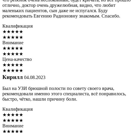
отлично, доктор очень дружелюбная, видно, что любит
маленьких пациентов, сын даже не испугался. Буду
рекомендовать Евгению Радионовну знакомым. Спасибо.
Квалификация
★
★
★
★
★
★
★
★
★
★
Внимание
★
★
★
★
★
★
★
★
★
★
Цена-качество
★
★
★
★
★
★
★
★
★
★
Кирилл
04.08.2023
Был на УЗИ брюшной полости по совету своего врача,
рекомендовали именно этого специалиста, всё понравилось,
быстро, чётко, нашли причину боли.
Квалификация
★
★
★
★
★
★
★
★
★
★
Внимание
★
★
★
★
★