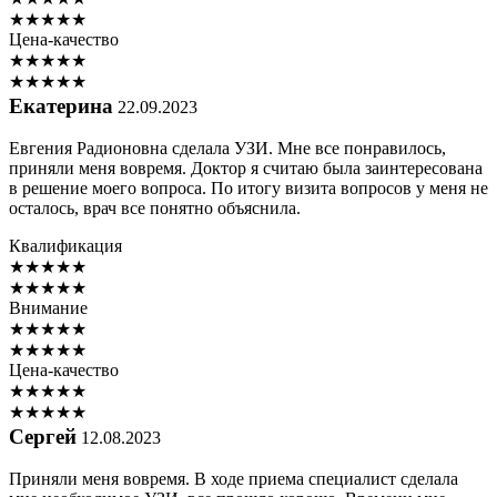
★
★
★
★
★
Цена-качество
★
★
★
★
★
★
★
★
★
★
Екатерина
22.09.2023
Евгения Радионовна сделала УЗИ. Мне все понравилось,
приняли меня вовремя. Доктор я считаю была заинтересована
в решение моего вопроса. По итогу визита вопросов у меня не
осталось, врач все понятно объяснила.
Квалификация
★
★
★
★
★
★
★
★
★
★
Внимание
★
★
★
★
★
★
★
★
★
★
Цена-качество
★
★
★
★
★
★
★
★
★
★
Сергей
12.08.2023
Приняли меня вовремя. В ходе приема специалист сделала