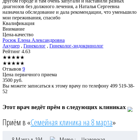
другом городе и там очень запугали и наставили разных
диагнозов без должного лечения, а Наталья Сергеевна
назначила обследование и дала рекомендации, что уменьшило
мои переживания, спасибо
Квалификация
Внимание
Цена-качество
Росюк
Елена Александровна
Акушер
,
Гинеколог
,
Гинеколог-эндокринолог
Рейтинг
4.63
★
★
★
★
★
★
★
★
★
★
Отзывов
9
Цена первичного приема
3500
руб.
Вы можете записаться к этому врачу по телефону
499 519-38-
52
Этот врач ведёт прём в следующих клиниках
Приём в «
Семейная клиника на 8 марта
»
8 Марта д. 194
Метро :
Чкаловская