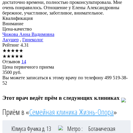
достаточно времени, полностью проконсультировала. Мне
очень понравилось. Отношение у Елены Александровны
бережное, участливое, заботливое, внимательное.
Квалификация
Внимание
Цена-качество
Чижова
Анна Вадимовна
Акушер
,
Гинеколог
Рейтинг
4.31
★
★
★
★
★
★
★
★
★
★
Отзывов
14
Цена первичного приема
3500
руб.
Вы можете записаться к этому врачу по телефону
499 519-38-
52
Этот врач ведёт прём в следующих клиниках
Приём в «
Семейная клиника Жизнь-Опора
»
Юлиуса Фучика д. 13
Метро :
Ботаническая