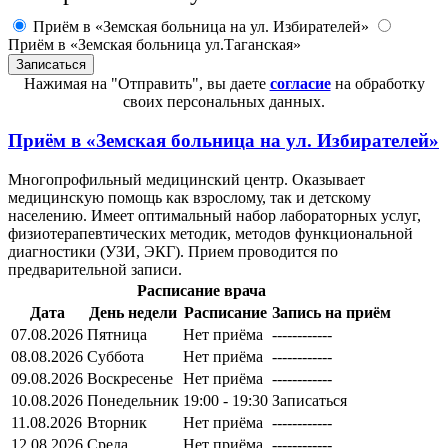
Приём в «Земская больница на ул. Избирателей»
Приём в «Земская больница ул.Таганская»
Нажимая на "Отправить", вы даете
согласие
на обработку
своих персональных данных.
Приём в
«Земская больница на ул. Избирателей»
Многопрофильный медицинский центр. Оказывает
медицинскую помощь как взрослому, так и детскому
населению. Имеет оптимальный набор лабораторных услуг,
физиотерапевтических методик, методов функциональной
диагностики (УЗИ, ЭКГ). Прием проводится по
предварительной записи.
Расписание врача
Дата
День недели
Расписание
Запись на приём
07.08.2026
Пятница
Нет приёма
------------
08.08.2026
Суббота
Нет приёма
------------
09.08.2026
Воскресенье
Нет приёма
------------
10.08.2026
Понедельник
19:00 - 19:30
Записаться
11.08.2026
Вторник
Нет приёма
------------
12.08.2026
Среда
Нет приёма
------------