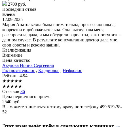
2700 руб.
Последний отзыв
Елена
12.09.2025
Мария Анатольевна была внимательна, профессиональна,
корректна и доброжелательна. Она выслушала меня,
расспросила, дала, и мы обсудили варианты, как поступить в
данном случае. В результате консультации доктор дала мне
свои советы и рекомендации.
Квалификация
Внимание
Цена-качество
Акулова
Ирина Сергеевна
Гастроэнтеролог
,
Кардиолог
,
Нефролог
Рейтинг
4.94
★
★
★
★
★
★
★
★
★
★
Отзывов
36
Цена первичного приема
2540
руб.
Вы можете записаться к этому врачу по телефону
499 519-38-
52
Этот врач ведёт прём в следующих клиниках