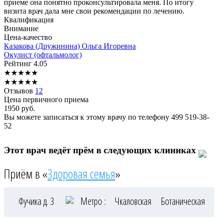
приеме она понятно проконсультировала меня. По итогу
визита врач дала мне свои рекомендации по лечению.
Квалификация
Внимание
Цена-качество
Казакова
(Дружинина) Ольга Игоревна
Окулист (офтальмолог)
Рейтинг
4.05
★
★
★
★
★
★
★
★
★
★
Отзывов
12
Цена первичного приема
1950
руб.
Вы можете записаться к этому врачу по телефону
499 519-38-
52
Этот врач ведёт прём в следующих клиниках
Приём в «
Здоровая семья
»
Фучика д. 3
Метро :
Чкаловская
Ботаническая