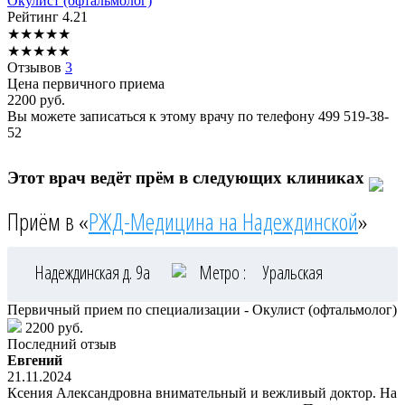
Окулист (офтальмолог)
Рейтинг
4.21
★
★
★
★
★
★
★
★
★
★
Отзывов
3
Цена первичного приема
2200
руб.
Вы можете записаться к этому врачу по телефону
499 519-38-
52
Этот врач ведёт прём в следующих клиниках
Приём в «
РЖД-Медицина на Надеждинской
»
Надеждинская д. 9а
Метро :
Уральская
Первичный прием по специализации - Окулист (офтальмолог)
2200 руб.
Последний отзыв
Евгений
21.11.2024
Ксения Александровна внимательный и вежливый доктор. На