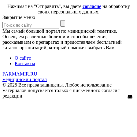
Нажимая на "Отправить", вы даете
согласие
на обработку
своих персональных данных.
Закрытие меню
Мы самый большой портал по медицинской тематике.
Освещаем различные болезни и способы лечения,
рассказываем о препаратах и предоставляем бесплатный
каталог организаций, который поможет выбрать Вам
О сайте
Контакты
FARMAMIR.RU
медицинский портал
© 2025 Все права защищены. Любое использование
материалов допускается только с письменного согласия
редакции.
15
51
56
29
61
12
45
11
1
5
1
2
1
3
9
8