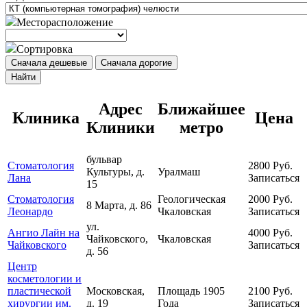
Месторасположение
Сортировка
Сначала дешевые
Сначала дорогие
Найти
Адрес
Ближайшее
Клиника
Цена
Клиники
метро
бульвар
Стоматология
2800
Руб.
Культуры, д.
Уралмаш
Лана
Записаться
15
Стоматология
Геологическая
2000
Руб.
8 Марта, д. 86
Леонардо
Чкаловская
Записаться
ул.
Ангио Лайн на
4000
Руб.
Чайковского,
Чкаловская
Чайковского
Записаться
д. 56
Центр
косметологии и
пластической
Московская,
Площадь 1905
2100
Руб.
хирургии им.
д. 19
Года
Записаться