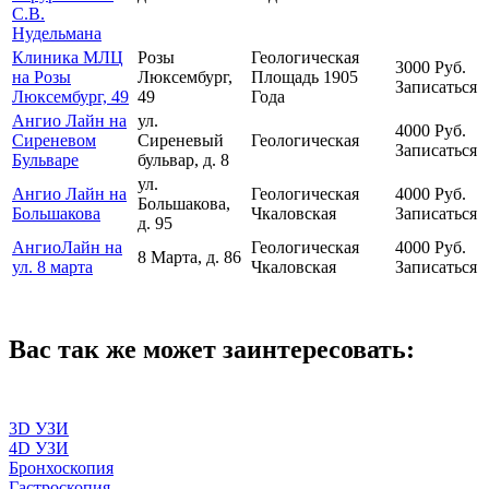
С.В.
Нудельмана
Клиника МЛЦ
Розы
Геологическая
3000
Руб.
на Розы
Люксембург,
Площадь 1905
Записаться
Люксембург, 49
49
Года
Ангио Лайн на
ул.
4000
Руб.
Сиреневом
Сиреневый
Геологическая
Записаться
Бульваре
бульвар, д. 8
ул.
Ангио Лайн на
Геологическая
4000
Руб.
Большакова,
Большакова
Чкаловская
Записаться
д. 95
АнгиоЛайн на
Геологическая
4000
Руб.
8 Марта, д. 86
ул. 8 марта
Чкаловская
Записаться
Вас так же может заинтересовать:
3D УЗИ
4D УЗИ
Бронхоскопия
Гастроскопия