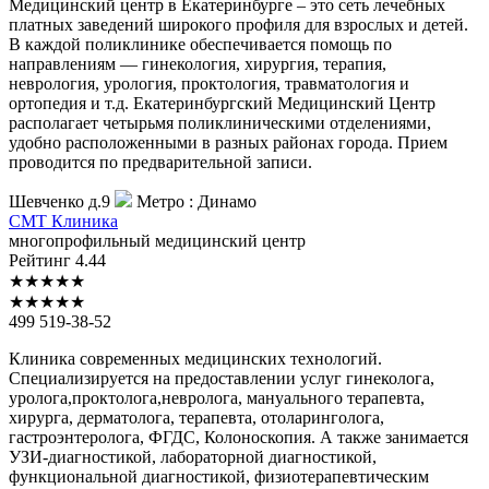
Медицинский центр в Екатеринбурге – это сеть лечебных
платных заведений широкого профиля для взрослых и детей.
В каждой поликлинике обеспечивается помощь по
направлениям — гинекология, хирургия, терапия,
неврология, урология, проктология, травматология и
ортопедия и т.д. Екатеринбургский Медицинский Центр
располагает четырьмя поликлиническими отделениями,
удобно расположенными в разных районах города. Прием
проводится по предварительной записи.
Шевченко д.9
Метро :
Динамо
СМТ
Клиника
многопрофильный медицинский центр
Рейтинг
4.44
★
★
★
★
★
★
★
★
★
★
499 519-38-52
Клиника современных медицинских технологий.
Специализируется на предоставлении услуг гинеколога,
уролога,проктолога,невролога, мануального терапевта,
хирурга, дерматолога, терапевта, отоларинголога,
гастроэнтеролога, ФГДС, Колоноскопия. А также занимается
УЗИ-диагностикой, лабораторной диагностикой,
функциональной диагностикой, физиотерапевтическим