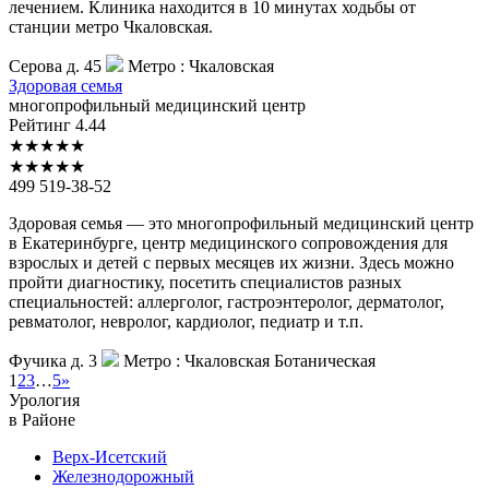
лечением. Клиника находится в 10 минутах ходьбы от
станции метро Чкаловская.
Серова д. 45
Метро :
Чкаловская
Здоровая
семья
многопрофильный медицинский центр
Рейтинг
4.44
★
★
★
★
★
★
★
★
★
★
499 519-38-52
Здоровая семья — это многопрофильный медицинский центр
в Екатеринбурге, центр медицинского сопровождения для
взрослых и детей с первых месяцев их жизни. Здесь можно
пройти диагностику, посетить специалистов разных
специальностей: аллерголог, гастроэнтеролог, дерматолог,
ревматолог, невролог, кардиолог, педиатр и т.п.
Фучика д. 3
Метро :
Чкаловская
Ботаническая
1
2
3
…
5
»
Урология
в Районе
Верх-Исетский
Железнодорожный