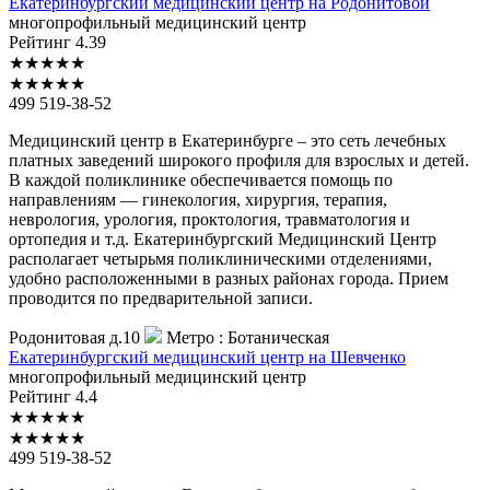
Екатеринбургский
медицинский центр на Родонитовой
многопрофильный медицинский центр
Рейтинг
4.39
★
★
★
★
★
★
★
★
★
★
499 519-38-52
Медицинский центр в Екатеринбурге – это сеть лечебных
платных заведений широкого профиля для взрослых и детей.
В каждой поликлинике обеспечивается помощь по
направлениям — гинекология, хирургия, терапия,
неврология, урология, проктология, травматология и
ортопедия и т.д. Екатеринбургский Медицинский Центр
располагает четырьмя поликлиническими отделениями,
удобно расположенными в разных районах города. Прием
проводится по предварительной записи.
Родонитовая д.10
Метро :
Ботаническая
Екатеринбургский
медицинский центр на Шевченко
многопрофильный медицинский центр
Рейтинг
4.4
★
★
★
★
★
★
★
★
★
★
499 519-38-52