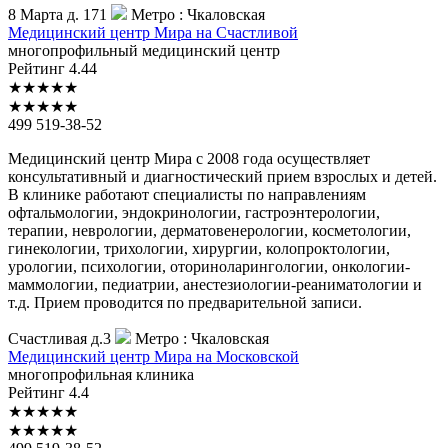
8 Марта д. 171
Метро :
Чкаловская
Медицинский
центр Мира на Счастливой
многопрофильный медицинский центр
Рейтинг
4.44
★
★
★
★
★
★
★
★
★
★
499 519-38-52
Медицинский центр Мира с 2008 года осуществляет
консультативный и диагностический прием взрослых и детей.
В клинике работают специалисты по направлениям
офтальмологии, эндокринологии, гастроэнтерологии,
терапии, неврологии, дерматовенерологии, косметологии,
гинекологии, трихологии, хирургии, колопроктологии,
урологии, психологии, оториноларингологии, онкологии-
маммологии, педиатрии, анестезиологии-реаниматологии и
т.д. Прием проводится по предварительной записи.
Счастливая д.3
Метро :
Чкаловская
Медицинский
центр Мира на Московской
многопрофильная клиника
Рейтинг
4.4
★
★
★
★
★
★
★
★
★
★