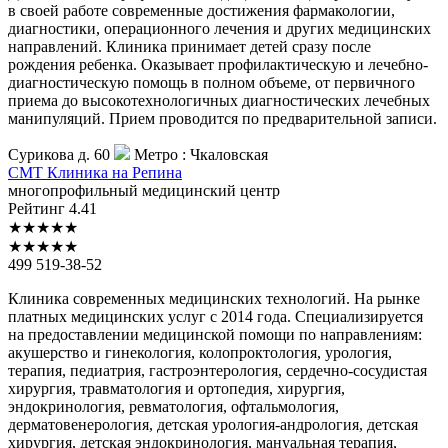
в своей работе современные достижения фармакологии,
диагностики, операционного лечения и других медицинских
направлений. Клиника принимает детей сразу после
рождения ребенка. Оказывает профилактическую и лечебно-
диагностическую помощь в полном объеме, от первичного
приема до высокотехнологичных диагностических лечебных
манипуляций. Прием проводится по предварительной записи.
Сурикова д. 60
Метро :
Чкаловская
СМТ
Клиника на Репина
многопрофильный медицинский центр
Рейтинг
4.41
★
★
★
★
★
★
★
★
★
★
499 519-38-52
Клиника современных медицинских технологий. На рынке
платных медицинских услуг с 2014 года. Специализируется
на предоставлении медицинской помощи по направлениям:
акушерство и гинекология, колопроктология, урология,
терапия, педиатрия, гастроэнтерология, сердечно-сосудистая
хирургия, травматология и ортопедия, хирургия,
эндокринология, ревматология, офтальмология,
дерматовенерология, детская урология-андрология, детская
хирургия, детская эндокринология, мануальная терапия,